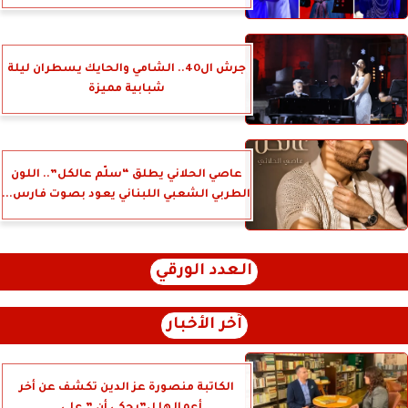
جرش ال40.. الشامي والحايك يسطران ليلة
شبابية مميزة
عاصي الحلاني يطلق “سلّم عالكل”.. اللون
الطربي الشعبي اللبناني يعود بصوت فارس...
العدد الورقي
آخر الأخبار
الكاتبة منصورة عز الدين تكشف عن أخر
أعمالها ل”يحكي أن ” علي...