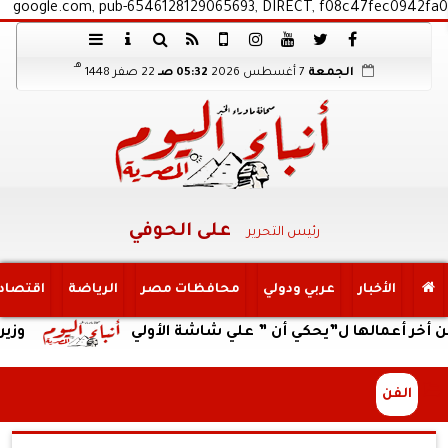
google.com, pub-6546128129065693, DIRECT, f08c47fec0942fa0
هـ
الجمعة
7 أغسطس 2026
05:32 صـ
22 صفر 1448
على الحوفي
رئيس التحرير
الأخبار
عربي ودولي
محافظات مصر
الرياضة
اقتصاد
مالها ل”يحكي أن ” علي شاشة الأولي
وزير العمل ي
الفن