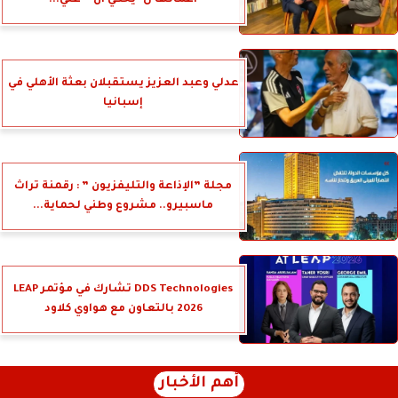
عدلي وعبد العزيز يستقبلان بعثة الأهلي في
إسبانيا
مجلة ”الإذاعة والتليفزيون ” : رقمنة تراث
ماسبيرو.. مشروع وطني لحماية...
DDS Technologies تشارك في مؤتمر LEAP
2026 بالتعاون مع هواوي كلاود
أهم الأخبار