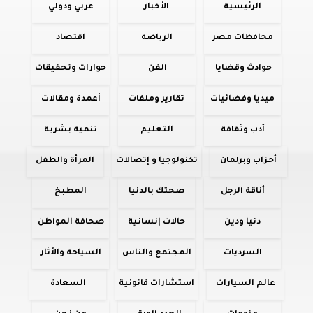
الرئيسية
الأخبار
عربي ودولي
محافظات مصر
الرياضة
اقتصاد
حوادث وقضايا
الفن
حوارات وتحقيقات
ميديا وفضائيات
تقارير وملفات
أعمدة ومقالات
أدب وثقافة
التعليم
تنمية بشرية
أحزاب وبرلمان
تكنولوجيا و إتصالات
المرأة والطفل
أناقة الرجل
صحتك بالدنيا
المطبخ
دنيا ودين
حالات إنسانية
صحافة المواطن
السرديات
المجتمع والناس
السياحة والأثار
عالم السيارات
استشارات قانونية
السعادة