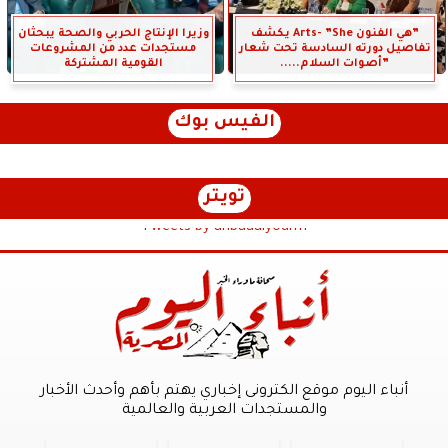
”هي الفنون Arts- ”She يكشف
وزيرا الإنتاج الحربي والصحة يبحثان
تفاصيل دورته السادسة تحت شعار
مستجدات عدد من المشروعات
”أصوات السلام.....
القومية المشتركة
الفيس بوك
تويتر
Tweets by anbaaalyoum1
أنباء اليوم موقع الكترونى إخباري يهتم بأهم وأحدث الأخبار
والمستجدات العربية والعالمية