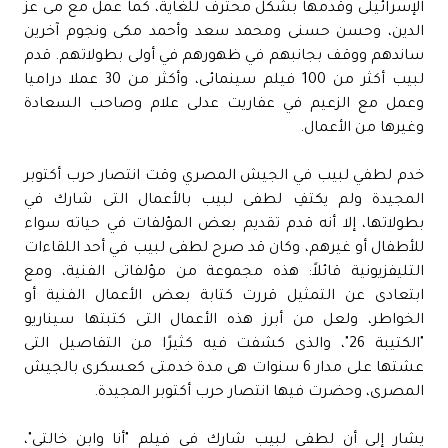
الإسرائيلى وقدمها بشكل محترف للغاية، كما عمل مع مى عز
الدين، وحسن حسنى ومحمد سعد وأحمد مكى ونجوم آخرين
ساندهم ووقف بجانبهم في ظهورهم في أولى بطولاتهم. قدم
لبيب أكثر من 100 فيلم سينمائى، وأكثر من 30 عملا دراميا
وعمل مع الزعيم في عفاريت عدلى علام وصاحب السعادة
وغيرها من الأعمال.
خدم لطفي لبيب في الجيش المصري وقت انتصار حرب أكتوبر
المجيدة ولم يكتفِ لطفى لبيب بالأعمال التى شارك في
بطولاتها، إلا أنه قدم تقديم بعض المؤلفات في حياته سواء
للأطفال أو غيرهم، وكان قد صرح لطفى لبيب في أحد اللقاءات
التليفزيونية قائلاً: هذه مجموعة من مؤلفاتى الفنية، ومع
ابتعادى عن التمثيل قررت كتابة بعض الأعمال الفنية أو
الخواطر، ولعل من أبرز هذه الأعمال التى كتبتها سيناريو
"الكتيبة 26"، والذى كشفت فيه كثيرًا من التفاصيل التى
عشتها على مدار 6 سنوات هى مدة خدمتى كعسكرى بالجيش
المصرى، وحضرت فيها انتصار حرب أكتوبر المجيدة.
يشار إلى أن لطفى لبيب شارك في فيلم "أنا وابن خالتي"،