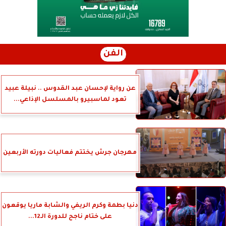
الفن
عن رواية لإحسان عبد القدوس .. نبيلة عبيد
تعود لماسبيرو بالمسلسل الإذاعي...
مهرجان جرش يختتم فعاليات دورته الأربعين
دنيا بطمة وكرم الريفي والشابة ماريا يوقعون
على ختام ناجح للدورة الـ12...