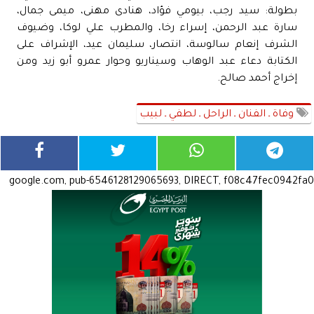
بطولة: سيد رجب، بيومي فؤاد، هنادى مهنى، ميمى جمال،
سارة عبد الرحمن، إسراء رخا، والمطرب علي لوكا، وضيوف
الشرف إنعام سالوسة، انتصار، سليمان عيد، الإشراف على
الكتابة دعاء عبد الوهاب وسيناريو وحوار عمرو أبو زيد ومن
إخراج أحمد صالح.
وفاة ـ الفنان ـ الراحل ـ لطفي ـ لبيب
google.com, pub-6546128129065693, DIRECT, f08c47fec0942fa0