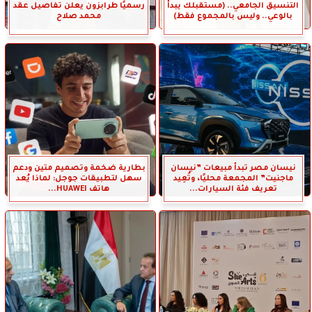
التنسيق الجامعي.. (مستقبلك يبدأ
رسميًا طرابزون يعلن تفاصيل عقد
بالوعي.. وليس بالمجموع فقط)
محمد صلاح
نيسان مصر تبدأ مبيعات ”نيسان
بطارية ضخمة وتصميم متين ودعم
ماجنيت” المجمعة محليًا، وتُعِيد
سهل لتطبيقات جوجل: لماذا يُعد
تعريف فئة السيارات...
هاتف HUAWEI...