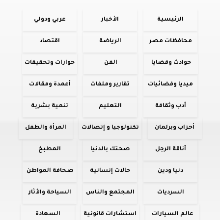
الرئيسية
الأخبار
عربي ودولي
محافظات مصر
الرياضة
اقتصاد
حوادث وقضايا
الفن
حوارات وتحقيقات
ميديا وفضائيات
تقارير وملفات
أعمدة ومقالات
أدب وثقافة
التعليم
تنمية بشرية
أحزاب وبرلمان
تكنولوجيا و إتصالات
المرأة والطفل
أناقة الرجل
صحتك بالدنيا
المطبخ
دنيا ودين
حالات إنسانية
صحافة المواطن
السرديات
المجتمع والناس
السياحة والأثار
عالم السيارات
استشارات قانونية
السعادة