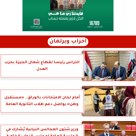
أحزاب وبرلمان
التراس رئيسا لقطاع شمال الجيزة بحزب
العدل
أمام لجان الامتحانات بالوراق.. «مستقبل
وطن» يواصل دعم طلاب الثانوية العامة
وزير شئون المجالس النيابية يُشارك في