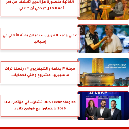
الكاتبة منصورة عز الدين تكشف عن أخر
أعمالها ل”يحكي أن ” علي...
عدلي وعبد العزيز يستقبلان بعثة الأهلي في
إسبانيا
مجلة ”الإذاعة والتليفزيون ” : رقمنة تراث
ماسبيرو.. مشروع وطني لحماية...
DDS Technologies تشارك في مؤتمر LEAP
2026 بالتعاون مع هواوي كلاود