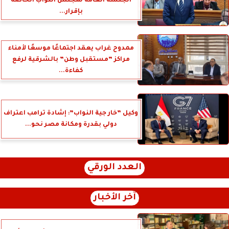
الجلسة العامة لمجلس النواب الخاصة
بإقرار...
ممدوح غراب يعقد اجتماعًا موسعًا لأمناء
مراكز ”مستقبل وطن” بالشرقية لرفع
كفاءة...
وكيل ”خار جية النواب”: إشادة ترامب اعتراف
دولي بقدرة ومكانة مصر نحو...
العدد الورقي
آخر الأخبار