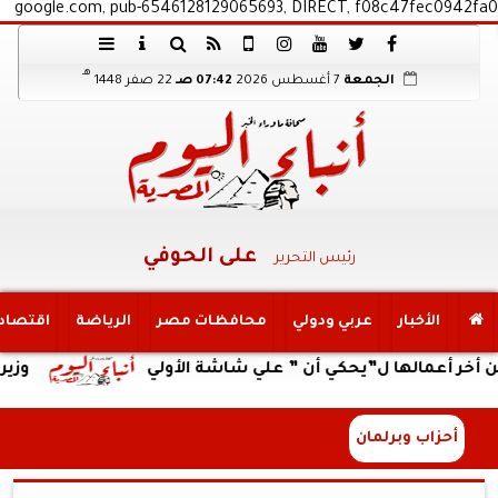
google.com, pub-6546128129065693, DIRECT, f08c47fec0942fa0
هـ
الجمعة
7 أغسطس 2026
07:42 صـ
22 صفر 1448
على الحوفي
رئيس التحرير
الأخبار
عربي ودولي
محافظات مصر
الرياضة
اقتصاد
لها ل”يحكي أن ” علي شاشة الأولي
وزير العمل يتا
أحزاب وبرلمان