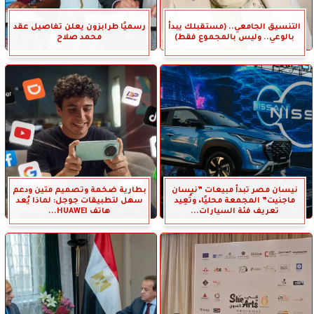
التنسيق الجامعي.. (مستقبلك يبدأ
رسميًا طرابزون يعلن تفاصيل عقد
بالوعي.. وليس بالمجموع فقط)
محمد صلاح
نيسان مصر تبدأ مبيعات ”نيسان
بطارية ضخمة وتصميم متين ودعم
ماجنيت” المجمعة محليًا، وتُعِيد
سهل لتطبيقات جوجل: لماذا يُعد
تعريف فئة السيارات...
هاتف HUAWEI...