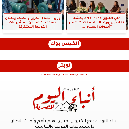
”هي الفنون Arts- ”She يكشف
وزيرا الإنتاج الحربي والصحة يبحثان
تفاصيل دورته السادسة تحت شعار
مستجدات عدد من المشروعات
”أصوات السلام.....
القومية المشتركة
الفيس بوك
تويتر
Tweets by anbaaalyoum1
أنباء اليوم موقع الكترونى إخباري يهتم بأهم وأحدث الأخبار
والمستجدات العربية والعالمية