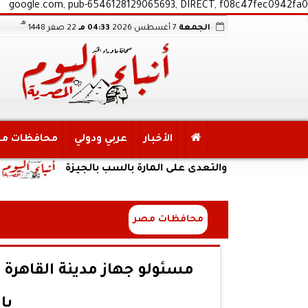
google.com, pub-6546128129065693, DIRECT, f08c47fec0942fa0
هـ
الجمعة
7 أغسطس 2026
04:33 مـ
22 صفر 1448
الأخبار
عربي ودولي
محافظات م
رياً والتعدى على المارة بالسب بالجيزة
الداخلية
محافظات مصر
مسئولو جهاز مدينة القاهرة 
با