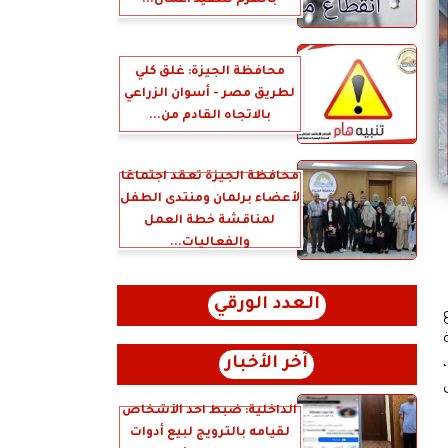
بالهرم لتنفيذ أعمال...
محافظة الجيزة: غلق كلي
لطريق مصر - أسوان الزراعي
بالاتجاه القادم من...
محافظة الجيزة تعقد اجتماعًا
لأعضاء برلمان ومنتدى الطفل
لمناقشة خطة العمل
والفعاليات...
العدد الورقي
آخر الأخبار
الداخلية: ضبط أحد الأشخاص
لقيامه بالترويج لبيع أدوات