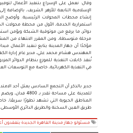
وقال: نعمل على الإسراع بتنفيذ الأعمال لتوفي
الإسلامية التابعة للأزهر الشريف، بالإضافة إ
إنشاء محطات المحولات الرئيسية. وأوضح ال
استمرارية الخدمة، الأول من محطة محولات الج
دوائر، ما يرفع من موثوقية الشبكة ويؤمن استمر
مرحلة متوسطة، ومن المقرر الانتهاء من المشرو
مؤكدًا أن جهاز المدينة يتابع تنفيذ الأعمال ميد
المهندس هشام محمد علي، مدير عام إدارة الكهربا
نُنفذ كابلات التغذية للموزع بنظام الدوائر ال
في التغذية الكهربائية، خاصة مع التوسعات الع
جدير بالذكر أن التجمع السادس يمثل أحد الامتدا
للمدينة على مساحة
المناطق الحيوية التي تشهد تطورًا سريعًا، خا
طريق العين السخنة والطريق الدائري الأوسطى.
مسئولو جهاز مدينة القاهرة الجديدة يتفقدون أ