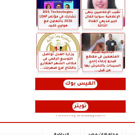
نقيب الإعلاميين ينعى
DDS Technologies
الإعلامية سونيا كمال
تشارك في مؤتمر LEAP
كبير مذيعي القناة
2026 بالتعاون مع
الثالثة
هواوي كلاود
الداخلية:ضبط
وزارة العدل تُواصل
المتهمين في مقطع
التوسع الرقمي في
فيديو إدعاء إحدي
مكاتب الشهر العقاري
السيدات بالتحرش بها
بافتتاح فرع صهرجت...
من قبل...
الفيس بوك
تويتر
Tweets by anbaaalyoum1