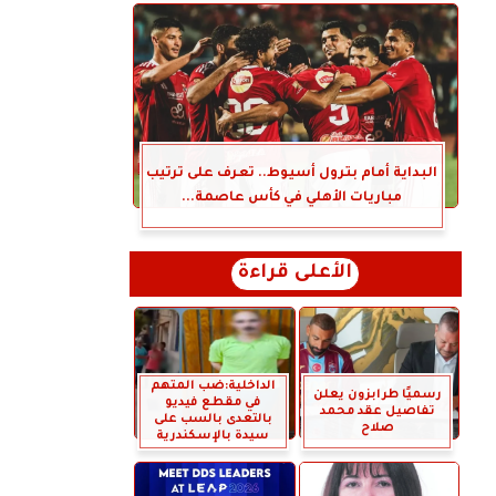
البداية أمام بترول أسيوط.. تعرف على ترتيب
مباريات الأهلي في كأس عاصمة...
الأعلى قراءة
الداخلية:ضب المتهم
رسميًا طرابزون يعلن
في مقطع فيديو
تفاصيل عقد محمد
بالتعدى بالسب على
صلاح
سيدة بالإسكندرية