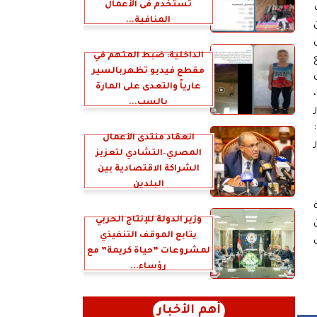
تستخدم فى الأعمال
المنافية...
الداخلية: ضبط المتهم في
مقطع فيديو تظهربالسير
عارياً والتعدى على المارة
بالسب...
انعقاد منتدى الأعمال
المصري–التشادي لتعزيز
الشراكة الاقتصادية بين
البلدين
وزير الدولة للإنتاج الحربي
ن
يتابع الموقف التنفيذي
لمشروعات ”حياة كريمة” مع
رؤساء...
أهم الأخبار