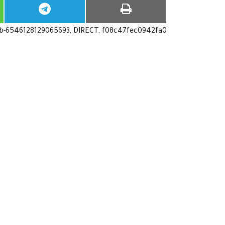
ub-6546128129065693, DIRECT, f08c47fec0942fa0