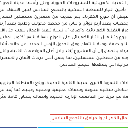
ر التغذية الكهربائية للمشروعات الحيوية، وعلى رأسها مدينة البعوث
لى تأمين التيار للمنطقة السكنية بالتجمع السادس لحين الانتهاء من
غيطى أن موزع الكهرباء يتم تغذيته من مصدرين مستقلين لضمان
معيات بعدد أربع دوائر، والثاني من محطة محولات وطنية بعدد أربع
ار التغذية الكهربائية. وأضاف أن نسبة تنفيذ الأعمال بلغت حتى الآن
ع وتشغيل التيار الكهربائي على الموزع بنهاية شهر أكتوبر المقبل،
انيًا وبصفة يومية للانتهاء وفق الجدول الزمني المحدد. من جانبه، أشار
ء بالجهاز، إلى أن المشروع يُنفذ وفق أعلى المواصفات الفنية، وقال:
مزدوجة من محطتين مستقلتين، بما يحقق أعلى درجات الأمان والاستقرار
مرانية التي يشهدها التجمع السادس.
دات التنموية الكبرى بمدينة القاهرة الجديدة، ويقع بالمنطقة الجنوبية
 تقدر بـ 4800 فدان، ويضم مناطق سكنية متنوعة وخدمات تعليمية وصحية ودينية، كما يُعد م
صة مع قربه من العاصمة الإدارية الجديدة واتصاله بمحاور هامة مثل
عمال الكهرباء والمرافق بالتجمع السادس