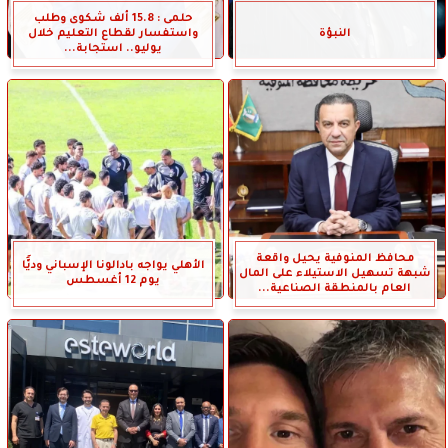
حلمى : 15.8 ألف شكوى وطلب
النبؤة
واستفسار لقطاع التعليم خلال
يوليو.. استجابة...
محافظ المنوفية يحيل واقعة
الأهلي يواجه بادالونا الإسباني وديًّا
شبهة تسهيل الاستيلاء على المال
يوم 12 أغسطس
العام بالمنطقة الصناعية...