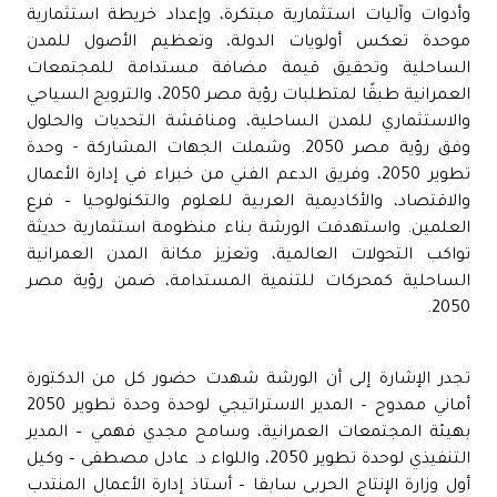
وأدوات وآليات استثمارية مبتكرة، وإعداد خريطة استثمارية
موحدة تعكس أولويات الدولة، وتعظيم الأصول للمدن
الساحلية وتحقيق قيمة مضافة مستدامة للمجتمعات
العمرانية طبقًا لمتطلبات رؤية مصر 2050، والترويج السياحي
والاستثماري للمدن الساحلية، ومناقشة التحديات والحلول
وفق رؤية مصر 2050. وشملت الجهات المشاركة - وحدة
تطوير 2050، وفريق الدعم الفني من خبراء في إدارة الأعمال
والاقتصاد، والأكاديمية العربية للعلوم والتكنولوجيا – فرع
العلمين. واستهدفت الورشة بناء منظومة استثمارية حديثة
تواكب التحولات العالمية، وتعزيز مكانة المدن العمرانية
الساحلية كمحركات للتنمية المستدامة، ضمن رؤية مصر
2050.
تجدر الإشارة إلى أن الورشة شهدت حضور كل من الدكتورة
أماني ممدوح – المدير الاستراتيجي لوحدة وحدة تطوير 2050
بهيئة المجتمعات العمرانية، وسامح مجدي فهمي – المدير
التنفيذي لوحدة تطوير 2050، واللواء د. عادل مصطفى – وكيل
أول وزارة الإنتاج الحربى سابقا – أستاذ إدارة الأعمال المنتدب