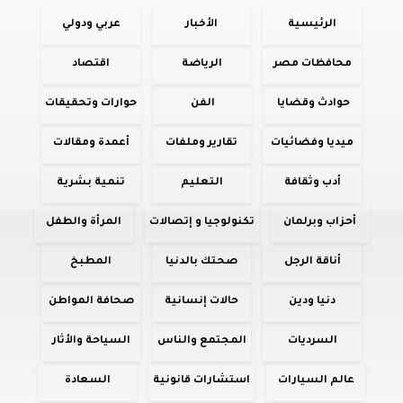
الرئيسية
الأخبار
عربي ودولي
محافظات مصر
الرياضة
اقتصاد
حوادث وقضايا
الفن
حوارات وتحقيقات
ميديا وفضائيات
تقارير وملفات
أعمدة ومقالات
أدب وثقافة
التعليم
تنمية بشرية
أحزاب وبرلمان
تكنولوجيا و إتصالات
المرأة والطفل
أناقة الرجل
صحتك بالدنيا
المطبخ
دنيا ودين
حالات إنسانية
صحافة المواطن
السرديات
المجتمع والناس
السياحة والأثار
عالم السيارات
استشارات قانونية
السعادة