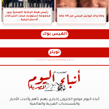
رئيس هيئة الرعاية الصحية يزور
وفاة والد ليونيل ميسي عن 68 عاما
مجموعة إستوورلد لبحث الشراكات
الاستراتيجية ...
الفيس بوك
تويتر
Tweets by anbaaalyoum1
أنباء اليوم موقع الكترونى إخباري يهتم بأهم وأحدث الأخبار
والمستجدات العربية والعالمية