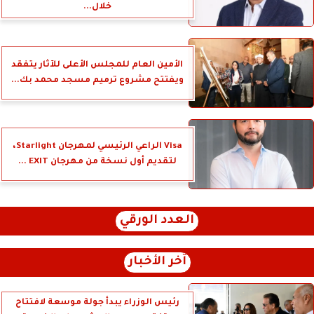
خلال...
الأمين العام للمجلس الأعلى للآثار يتفقد
ويفتتح مشروع ترميم مسجد محمد بك...
Visa الراعي الرئيسي لمهرجان Starlight،
لتقديم أول نسخة من مهرجان EXIT ...
العدد الورقي
آخر الأخبار
رئيس الوزراء يبدأ جولة موسعة لافتتاح