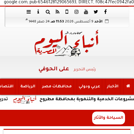
google.com, pub-6546128129065693, DIRECT, f08c47fec0942fa0
هـ
الأحد
9 أغسطس 2026
11:53 صـ
24 صفر 1448
على الحوفي
رئيس التحرير
الأخبار
عربي ودولي
محافظات مصر
الرياضة
اقتصاد
ت الخدمية والتنموية بمحافظة مطروح
تدريبات متنو
السياحة والأثار