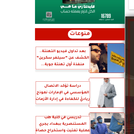
منوعات
بعد تداول فيديو التهنئة..
الكشف عن ”سيلفر سكرين”
منفذة أول تهنئة جوية...
دراسة تؤكد: الاتصال
المؤسسي في الإمارات نموذج
رياديّ للكفاءة في إدارة الأزمات
تدريسي في كلية طب
المستنصرية ببغداد يجري
عملية تفتيت واستخراج حصاة