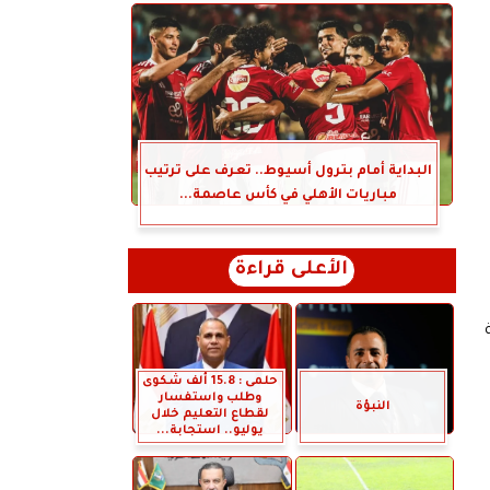
البداية أمام بترول أسيوط.. تعرف على ترتيب
مباريات الأهلي في كأس عاصمة...
الأعلى قراءة
حلمى : 15.8 ألف شكوى
وطلب واستفسار
النبؤة
لقطاع التعليم خلال
يوليو.. استجابة...