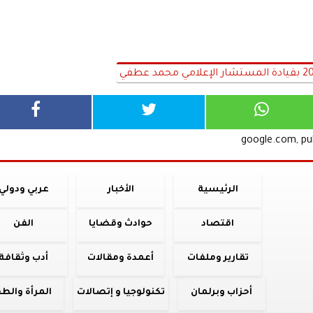
google.com, p
الرئيسية
الأخبار
عربي ودولي
اقتصاد
حوادث وقضايا
الفن
تقارير وملفات
أعمدة ومقالات
أدب وثقافة
أحزاب وبرلمان
تكنولوجيا و إتصالات
المرأة والط