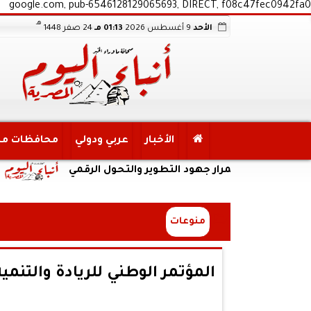
google.com, pub-6546128129065693, DIRECT, f08c47fec0942fa0
هـ
الأحد
9 أغسطس 2026
01:13 مـ
24 صفر 1448
الأخبار
عربي ودولي
محافظات م
 استمرار جهود التطوير والتحول الرقمي
محافظ الم
منوعات