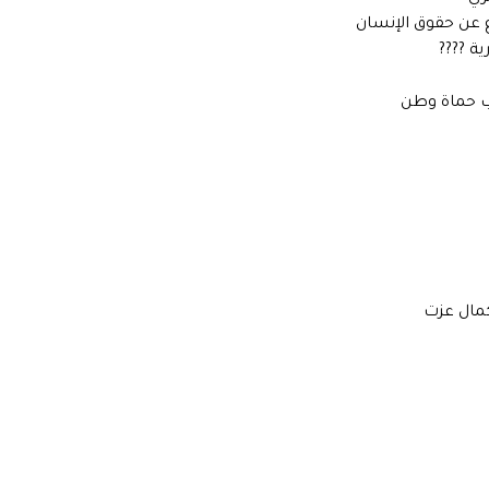
عن حقوق الإنسان
ة ????
زب حماة وطن
كمال عزت