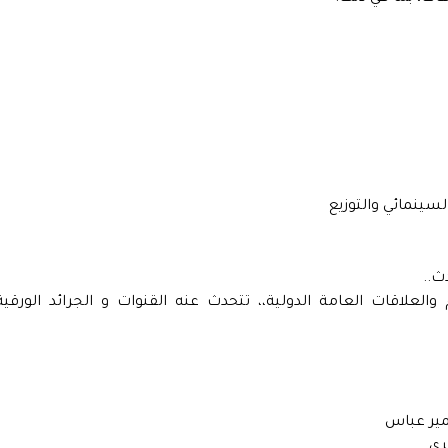
لسينمائي والتوزيع
ث..
العلاقات العامة الدولية،، تتحدث عنه القنوات و الجرائد الورقية
مير عباس
ري