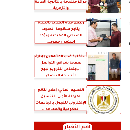
مراكز متقدمة بالثانوية العامة
والأزهرية
رئيس مياه الشرب بالجيزة
يتابع منظومة الصرف
الصناعي المميكنة ويؤكد
استمرار جهود...
الداخلية:ضب المتهمين بإدارة
صفحة بمواقع التواصل
الإجتماعى للترويج لبيع
الأسلحة البيضاء
التعليم العالي: إعلان نتائج
المرحلة الأولى للتنسيق
الإلكتروني للقبول بالجامعات
الحكومية والمعاهد...
أهم الأخبار