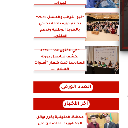
كبيرة...
”ليوا للرطب والعسل 2026”
يختتم دورة ناجحة تحتفي
بالهوية الوطنية وتدعم
المنتج...
”هي الفنون Arts- ”She
يكشف تفاصيل دورته
السادسة تحت شعار ”أصوات
السلام.....
العدد الورقي
آخر الأخبار
محافظ المنوفية يكرم أوائل
الجمهورية الحاصلين على