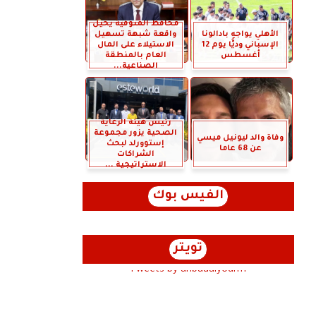
محافظ المنوفية يحيل
الأهلي يواجه بادالونا
واقعة شبهة تسهيل
الإسباني وديًّا يوم 12
الاستيلاء على المال
أغسطس
العام بالمنطقة
الصناعية...
رئيس هيئة الرعاية
الصحية يزور مجموعة
وفاة والد ليونيل ميسي
إستوورلد لبحث
عن 68 عاما
الشراكات
الاستراتيجية ...
الفيس بوك
تويتر
Tweets by anbaaalyoum1