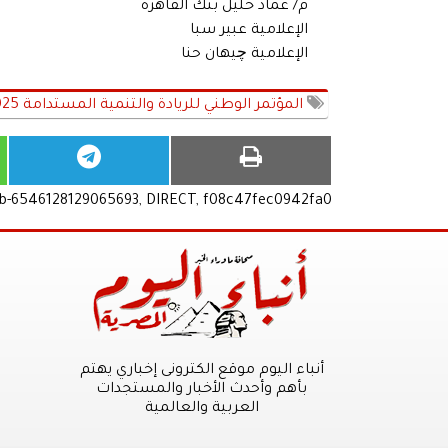
م/ عماد خليل بنك القاهرة
الإعلامية عبير سبا
الإعلامية چيهان حنا
المؤتمر الوطني للريادة والتنمية المستدامة 2025 بقيادة المستشار الإعلامي محمد عطفي
ub-6546128129065693, DIRECT, f08c47fec0942fa0
أنباء اليوم موقع الكترونى إخباري يهتم
بأهم وأحدث الأخبار والمستجدات
العربية والعالمية