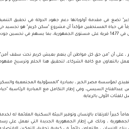
" تضع في مقدمة أولوياتها دعم جهود الدولة في تحقيق التنمية
ً في حياة المستحقين مؤكداً أن مشروع "سكن كريم" هو تجسيد حي
لهذا التوجه، حيث يهدف إلى تطوير 80 ألف منزل في 1477 قرية على مستوى الجمهورية، بما يسهم في تحسين جود
 على أن "من حق كل مواطن أن ينعم بعيش كريم تحت سقف آمن"،
عمل بالتعاون مع كافة الشركاء، لتحقيق هذا الحلم وترسيخ مفهوم
لتنفيذي لمؤسسة مصر الخير ، بمبادرة "المسؤولية المجتمعية والسكن
ئيس عبدالفتاح السيسي، وفي إطار التكامل مع المبادرة الرئاسية "حياة
 للفئات الأولى بالرعاية.
ً كبيراً للارتقاء بالإنسان وتوفير البيئة السكنية الملائمة له لخدمة
مهورية ، وذلك في إطار الجمهورية الجديدة التي نعمل علي رسم
اء الإنسان ، والتعاون دائماً في كيفية تحقيق التمكين الاقتصادي