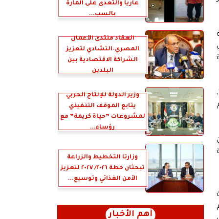
عارياً والتعدى على المارة
بالسب...
انعقاد منتدى الأعمال
المصري–التشادي لتعزيز
ة
الشراكة الاقتصادية بين
البلدين
وزير الدولة للإنتاج الحربي
يتابع الموقف التنفيذي
لمشروعات ”حياة كريمة” مع
رؤساء...
وزارتا التخطيط والزراعة
تبحثان خطة ٢٠٢٦/ ٢٠٢٧ لتعزيز
الأمن الغذائي وتوسيع...
أهم الأخبار