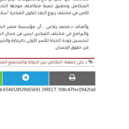
المتكامل وتحقيق تنمية متكاملة، موجها التحي
الأمن في مختلف ربوع البلاد لتكون المبادرة "سكن
وأضاف د.محمد رفاعي : أن مؤسسة مصر الخير 
والبرامج في مختلف الميادين ليس فى مجال البر
لتحسين جودة الحياة للأسر الأولى بالرعاية والذ
من حقوق الإنسان.
د.علي جمعة: التكامل بين الدولة والمجتمع الم
ub-6546128129065693, DIRECT, f08c47fec0942fa0