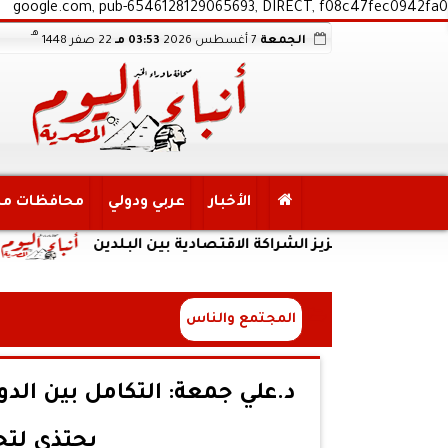
google.com, pub-6546128129065693, DIRECT, f08c47fec0942fa0
هـ
الجمعة
7 أغسطس 2026
03:53 مـ
22 صفر 1448
الأخبار
عربي ودولي
محافظات م
 لتعزيز الشراكة الاقتصادية بين البلدين
الداخلي
المجتمع والناس
د.علي جمعة: التكامل بين الد
يحتذى لتح