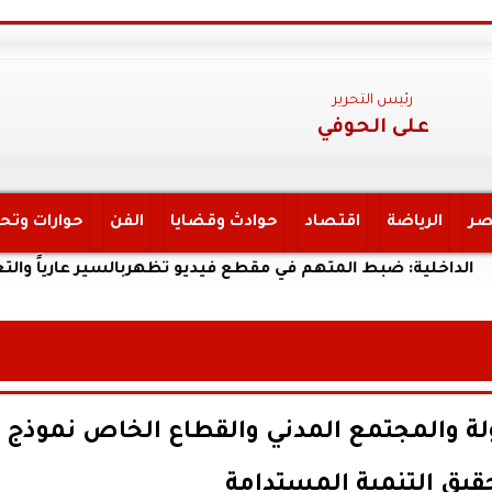
رئيس التحرير
على الحوفي
صر
الرياضة
اقتصاد
حوادث وقضايا
الفن
حوارات وتح
ة: ضبط المتهم في مقطع فيديو تظهربالسير عارياً والتعدى على ال
ولة والمجتمع المدني والقطاع الخاص نموذج
قيق التنمية المستدامة