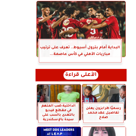
البداية أمام بترول أسيوط.. تعرف على ترتيب
مباريات الأهلي في كأس عاصمة...
الأعلى قراءة
الداخلية:ضب المتهم
رسميًا طرابزون يعلن
في مقطع فيديو
تفاصيل عقد محمد
بالتعدى بالسب على
صلاح
سيدة بالإسكندرية