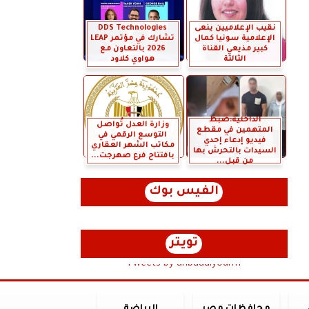
نقيب الإعلاميين ينعى
DDS Technologies
الإعلامية سونيا كمال
تشارك في مؤتمر LEAP
كبير مذيعي القناة
2026 بالتعاون مع
الثالثة
هواوي كلاود
الداخلية:ضبط
وزارة العدل تُواصل
المتهمين في مقطع
التوسع الرقمي في
فيديو إدعاء إحدي
مكاتب الشهر العقاري
السيدات بالتحرش بها
بافتتاح فرع صهرجت...
من قبل...
الفيس بوك
تويتر
Tweets by anbaaalyoum1