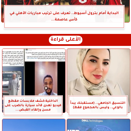
البداية أمام بترول أسيوط.. تعرف على ترتيب مباريات الأهلي في
كأس عاصمة...
الأعلى قراءة
الداخلية:كشف ملابسات مقطع
التنسيق الجامعي.. (مستقبلك يبدأ
فيديو تعدى قائد سيارة بالضرب على
بالوعي.. وليس بالمجموع فقط)
مسن وإلقاء القبض...