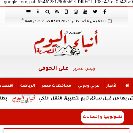
google.com, pub-6546128129065693, DIRECT, f08c47fec0942fa0
هـ
الخميس
6 أغسطس 2026
07:01 صـ
21 صفر 1448
على الحوفي
رئيس التحرير
الأخبار
عربي ودولي
محافظات مصر
الرياضة
اقتصاد
ن قبل سائق تابع لتطبيق النقل الذكي
بطارية ضخمة وتص
تكنولوجيا و إتصالات