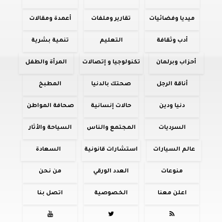
ميديا وفضائيات
تقارير وملفات
أعمدة ومقالات
أدب وثقافة
التعليم
تنمية بشرية
أحزاب وبرلمان
تكنولوجيا و إتصالات
المرأة والطفل
أناقة الرجل
صحتك بالدنيا
المطبخ
دنيا ودين
حالات إنسانية
صحافة المواطن
السرديات
المجتمع والناس
السياحة والأثار
عالم السيارات
استشارات قانونية
السعادة
منوعات
العدد الورقي
من نحن
اعلن معنا
الخصوصية
اتصل بنا


