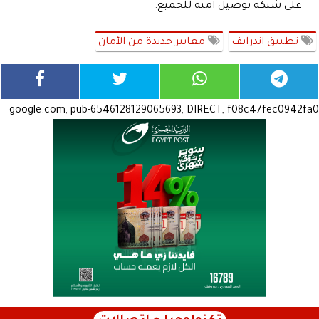
على شبكة توصيل آمنة للجميع.
تطبيق اندرايف
معايير جديدة من الأمان
google.com, pub-6546128129065693, DIRECT, f08c47fec0942fa0