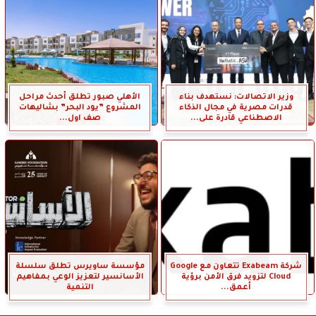
وزير الاتصالات: نستهدف بناء
الأهلي صبور تطلق أحدث مراحل
قدرات مصرية في مجال الذكاء
المشروع ”يود البحر” بشاليهات
الاصطناعي قادرة على...
صف اول...
شركة Exabeam تتعاون مع Google
مؤسسة ساويرس تطلق سلسلة
Cloud لتزويد فرق الأمن برؤية
الأسانسير لتعزيز الوعي بمفاهيم
أعمق...
التنمية