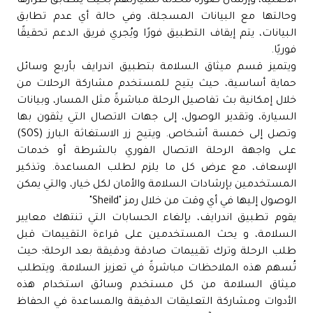
الأصلية، وإرسال صورة مُحدثة لسيارتهم بحيث يتطابق طرازها
وحالتها مع البيانات المسجلة، وفي حالة أي عدم تطابق
البيانات، يتم إيقاف التطبيق فورًا ويُجري فريق الدعم تحقيقًا
فوريًا.
ويتميز قسم ميثاق السلامة بتطبيق اندرايف بأربع وسائل
حماية أساسية، حيث يتيح للمستخدم مشاركة الرحلات من
خلال إمكانية بث تفاصيل الرحلة مباشرةً مثل المسار، وبيانات
السيارة، وتقدير الوصول، إلى جهات الاتصال التي يثقون بها
وتصل إلى خمسة أشخاص. ويتيح زر الاستغاثة البارز (SOS)
على واجهة الرحلة الاتصال الفوري بالشرطة أو خدمات
الإسعاف، مع عرض كل ما يلزم لطلب المساعدة. وتذكير
المستخدمين بإرشادات السلامة والأمان لكل خيار، والتي يمكن
الوصول إليها في أي وقت من خلال رمز "Sheild"
يقوم تطبيق اندرايف، بإلغاء الحسابات التي تنتهك معايير
السلامة، و يحث المستخدمين على قراءة التقييمات قبل
طلب الرحلة وترك تقييمات صادقة ودقيقة بعد الرحلة؛ حيث
تُسهم هذه الملاحظات مباشرةً في تعزيز السلامة. ويتطلب
ميثاق السلامة من كل مستخدم وسائق استخدام هذه
الأدوات ومشاركة التعليقات الدقيقة والمساعدة في الحفاظ