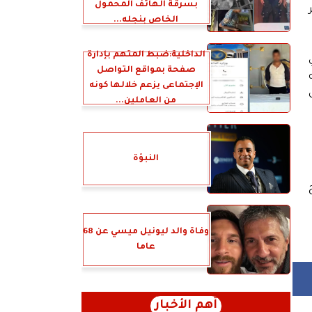
بسرقة الهاتف المحمول
الخاص بنجله...
الداخلية:ضبط المتهم بإدارة
صفحة بمواقع التواصل
الإجتماعى يزعم خلالها كونه
من العاملين...
النبؤة
جح
وفاة والد ليونيل ميسي عن 68
عاما
أهم الأخبار