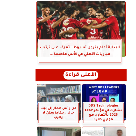
البداية أمام بترول أسيوط.. تعرف على ترتيب
مباريات الأهلي في كأس عاصمة...
الأعلى قراءة
DDS Technologies
من رأس عمار إلى بيت
تشارك في مؤتمر LEAP
جالا.. حكاية وطن لا
2026 بالتعاون مع
يغيب
هواوي كلاود