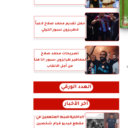
حفل تقديم محمد صلاح لاعباً
لاطربزون سبور التركي
تصريحات محمد صلاح
لجماهير طرابزون سبور: انا هنا
من أجل الالقاب
العدد الورقي
آخر الأخبار
الداخلية:ضبط المتهمين في
مقطع فيديو قيام شخصين