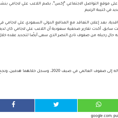
على موقع التواصل الاجتماعي “إكس”، بضم اللاعب علي لاجامي بنشر
د في كتيبة الزعيم
قدية، بعد إعلان التعاقد مع المدافع الدولي السعودي علي لاجامي في
 سابق، أكدت تقارير صحفية سعودية أن اللاعب علي لاجامي كان لديه
ه حال رحيله من صفوف نادي النصر الذي سعى أيضًا لتجديد عقده خلال
لعب لاجامي 128 مباراة بقميص النصر منذ انتقاله إلى صفوف العالمي في صيف 2020، وسجل خلالهما هدفين، ون
google.com, p