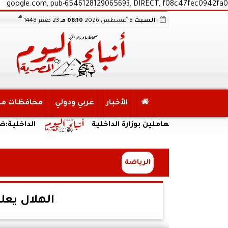
google.com, pub-6546128129065693, DIRECT, f08c47fec0942fa0
هـ
السبت
8 أغسطس 2026
08:10 مـ
23 صفر 1448
الأخبار
عربي ودولي
محافظات م
من العاملين بوزارة الداخلية
الداخلية:ضبط المت
الرياضة
الهلال يعل