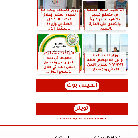
الداخلية: ضبط المتهم
وزير الصناعة يبحث مع
في مقطع فيديو
نظيره الهندي إطلاق
تظهربالسير عارياً
منصة للتكامل
والتعدى على المارة
الصناعي وزيادة
بالسب...
الاستثمارات...
”الزراعة” تستعرض
وزارتا التخطيط
جهودها في دعم
والزراعة تبحثان خطة
المزارعين وتحقيق
٢٠٢٦/ ٢٠٢٧ لتعزيز الأمن
الأمن الغذائي خلال
الغذائي وتوسيع...
الأسبوع الأول...
الفيس بوك
تويتر
Tweets by anbaaalyoum1