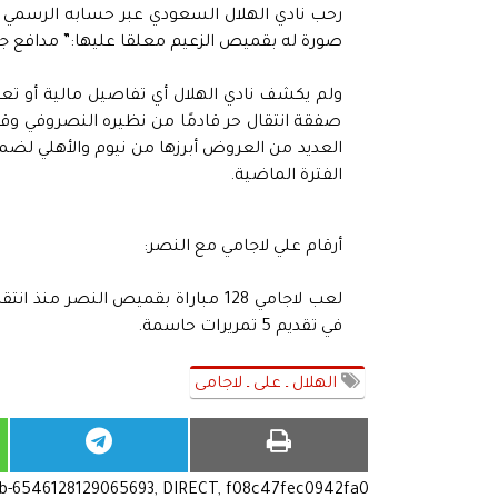
رحب نادي الهلال السعودي عبر حسابه الرسمي 
صورة له بقميص الزعيم معلقا عليها:” مدافع جدي
ولم يكشف نادي الهلال أي تفاصيل مالية أو تعا
صفقة انتقال حر قادمًا من نظيره النصروفي وقت
العديد من العروض أبرزها من نيوم والأهلي لضم
الفترة الماضية.
أرقام علي لاجامي مع النصر:
في تقديم 5 تمريرات حاسمة.
الهلال ـ على ـ لاجامى
ub-6546128129065693, DIRECT, f08c47fec0942fa0