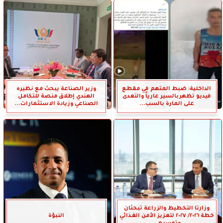
الداخلية: ضبط المتهم في مقطع
وزير الصناعة يبحث مع نظيره
فيديو تظهربالسير عارياً والتعدى
الهندي إطلاق منصة للتكامل
على المارة بالسب...
الصناعي وزيادة الاستثمارات...
وزارتا التخطيط والزراعة تبحثان
خطة ٢٠٢٦/ ٢٠٢٧ لتعزيز الأمن الغذائي
النبؤة