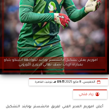
اموريم يعلن تشكيل مانشستر يونايتد لمواجهة اتليتكو بلباو
بمباراة الإياب نصف نهائي الدورى الأوروبي
الخميس، 8 مايو 2025
09:11 مـ
بتوقيت القاهرة
زياد فتحي
أعلن اموريم المدير الفني لفريق مانشستر يونايتد التشكيل