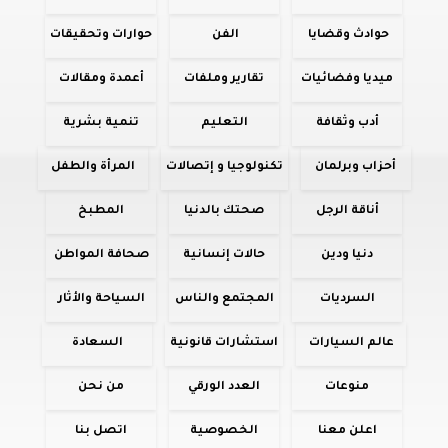
حوادث وقضايا
الفن
حوارات وتحقيقات
ميديا وفضائيات
تقارير وملفات
أعمدة ومقالات
أدب وثقافة
التعليم
تنمية بشرية
أحزاب وبرلمان
تكنولوجيا و إتصالات
المرأة والطفل
أناقة الرجل
صحتك بالدنيا
المطبخ
دنيا ودين
حالات إنسانية
صحافة المواطن
السرديات
المجتمع والناس
السياحة والأثار
عالم السيارات
استشارات قانونية
السعادة
منوعات
العدد الورقي
من نحن
اعلن معنا
الخصوصية
اتصل بنا