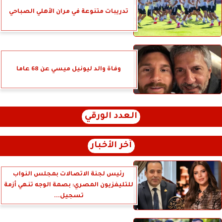
تدريبات متنوعة في مران الأهلي الصباحي
وفاة والد ليونيل ميسي عن 68 عاما
العدد الورقي
آخر الأخبار
رئيس لجنة الاتصالات بمجلس النواب
للتليفزيون المصري: بصمة الوجه تنهي أزمة
تسجيل...