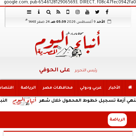
google.com, pub-6546128129065693, DIRECT, f08c47fec0942fa0
هـ
الأحد
9 أغسطس 2026
05:39 صـ
24 صفر 1448
على الحوفي
رئيس التحرير
الأخبار
عربي ودولي
محافظات مصر
الرياضة
اقتصاد
زمة تسجيل خطوط المحمول خلال شهر
النبؤة
الرياضة