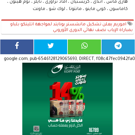
هارى ماس ، اثتاى ، كريستيان ، اماد تراورى ، تايلر ، توم هيتون ،
كاماسون ، كوبي ماينو ، مانتوتا ، لوك شو ، ماونت
اموريم يعلن تشكيل مانشستر يونايتد لمواجهة اتليتكو بلباو
بمباراة الإياب نصف نهائي الدورى الأوروبي
google.com, pub-6546128129065693, DIRECT, f08c47fec0942fa0