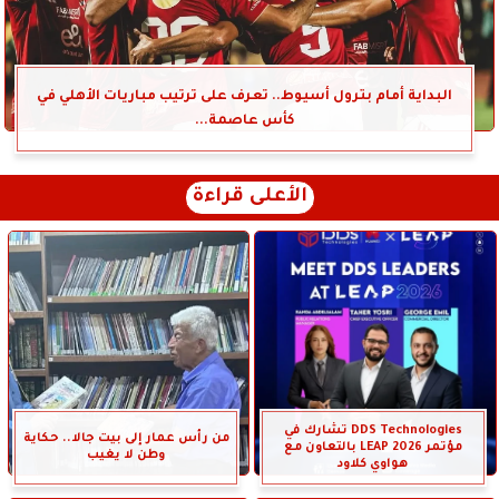
البداية أمام بترول أسيوط.. تعرف على ترتيب مباريات الأهلي في
كأس عاصمة...
الأعلى قراءة
DDS Technologies تشارك في
من رأس عمار إلى بيت جالا.. حكاية
مؤتمر LEAP 2026 بالتعاون مع
وطن لا يغيب
هواوي كلاود