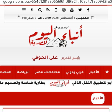
google.com, pub-6546128129065693, DIRECT, f08c47fec0942fa0
هـ
الخميس
6 أغسطس 2026
09:49 صـ
21 صفر 1448
على الحوفي
رئيس التحرير
الأخبار
عربي ودولي
محافظات مصر
الرياضة
اقتصاد
ق النقل الذكي
بطارية ضخمة وتصميم متين ودعم سهل لتطبيقات جوجل:
الأخبار