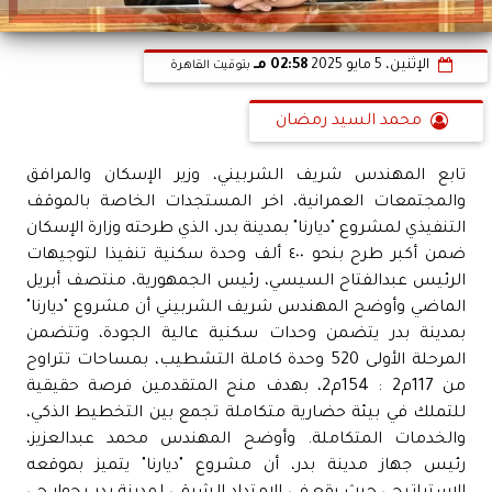
الإثنين، 5 مايو 2025
02:58 مـ
بتوقيت القاهرة
محمد السيد رمضان
تابع المهندس شريف الشربيني، وزير الإسكان والمرافق
والمجتمعات العمرانية، اخر المستجدات الخاصة بالموقف
التنفيذي لمشروع "ديارنا" بمدينة بدر، الذي طرحته وزارة الإسكان
ضمن أكبر طرح بنحو ٤٠٠ ألف وحدة سكنية تنفيذا لتوجيهات
الرئيس عبدالفتاح السيسي، رئيس الجمهورية، منتصف أبريل
الماضي وأوضح المهندس شريف الشربيني أن مشروع "ديارنا"
بمدينة بدر يتضمن وحدات سكنية عالية الجودة، وتتضمن
المرحلة الأولى 520 وحدة كاملة التشطيب، بمساحات تتراوح
من 117م2 : 154م2، بهدف منح المتقدمين فرصة حقيقية
للتملك في بيئة حضارية متكاملة تجمع بين التخطيط الذكي،
والخدمات المتكاملة. وأوضح المهندس محمد عبدالعزيز،
رئيس جهاز مدينة بدر، أن مشروع "ديارنا" يتميز بموقعه