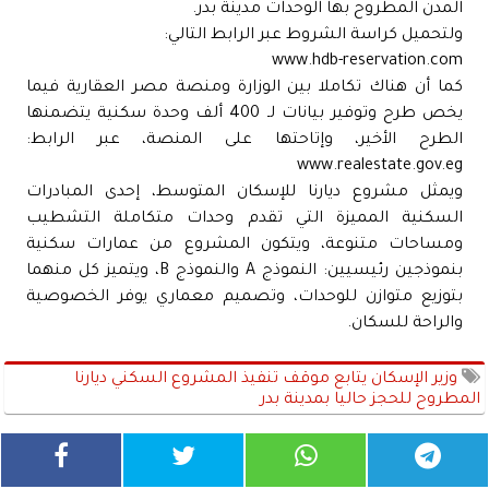
المدن المطروح بها الوحدات مدينة بدر.
ولتحميل كراسة الشروط عبر الرابط التالي:
كما أن هناك تكاملا بين الوزارة ومنصة مصر العقارية فيما
يخص طرح وتوفير بيانات لـ 400 ألف وحدة سكنية يتضمنها
الطرح الأخير، وإتاحتها على المنصة، عبر الرابط:
www.realestate.gov.eg
ويمثل مشروع ديارنا للإسكان المتوسط، إحدى المبادرات
السكنية المميزة التي تقدم وحدات متكاملة التشطيب
ومساحات متنوعة، ويتكون المشروع من عمارات سكنية
بنموذجين رئيسيين: النموذج A والنموذج B، ويتميز كل منهما
بتوزيع متوازن للوحدات، وتصميم معماري يوفر الخصوصية
والراحة للسكان.
وزير الإسكان يتابع موقف تنفيذ المشروع السكني ديارنا
المطروح للحجز حاليا بمدينة بدر