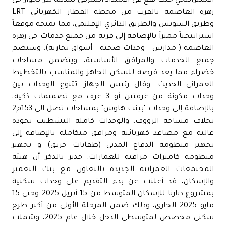
الاستراتيجي حيث يقع فى الامتداد الشرقي لمدينة بدر بجوار حى
زهرة العاصمة بالقرب من محطة القطار الكهربائي LRT
وطريق السويس والطريق الدائري الإقليمي، مما يمنحه موقعاً
استراتيجياً مميزاً بالإضافة إلى قربه من جميع خدمات حى زهرة
العاصمة ( مدارس – وحدات صحية – أسواق تجارية)، وسيضم
جميع الخدمات والمرافق الأساسية، ويتضمن مساحات
خضراء مما يعد فرصة للسكن الجاهز والمناسب بالتخطيط
العمراني الحديث. وقال رئيس الجهاز: تتنوع الوحدات بين
وحدات مكونة من غرفتين أو 3 غرف مع تصميمات ذكية،
بالإضافة إلى وحدات "بينت هاوس" بمساحات تصل الى 153م2
بخلاف مساحة الرووف، والوحدات كاملة التشطيب بجودة
عالية مع مصاعد كهربائية ومرافق متكاملة بالإضافة إلى
تجهيز منظومة الدفاع المدنى (طفايات حريق) و تجهيز
منظومة كاميرات مراقبة للعمارات. جدير بالذكر أن هيئة
المجتمعات العمرانية الجديدة بالتعاون مع بنك التعمير
والإسكان، قد أعلنت عن بدء التقديم على وحدات سكنية
بمشروع ديارنا للإسكان المتوسط من 15 أبريل 2025 وحتي 15
مايو 2025 الجاري، وذلك ضمن المرحلة الأولى من أكبر طرح
سكني مخصص لمتوسطي الدخل خلال عام 2025، وشملت