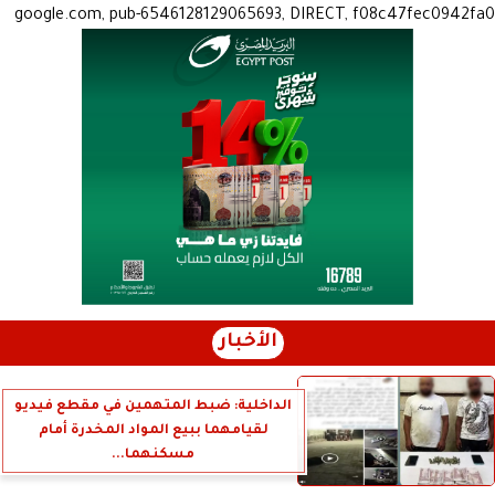
google.com, pub-6546128129065693, DIRECT, f08c47fec0942fa0
الأخبار
الداخلية: ضبط المتهمين في مقطع فيديو
لقيامهما ببيع المواد المخدرة أمام
مسكنهما...