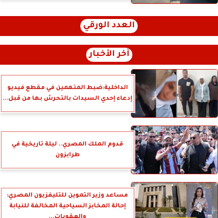
العدد الورقي
آخر الأخبار
الداخلية:ضبط المتهمين في مقطع فيديو
إدعاء إحدي السيدات بالتحرش بها من قبل...
قدوم الملك المصري.. ليلة تاريخية في
طرابزون
مساعد وزير التموين للتليفزيون المصري:
إحالة المخابز السياحية المخالفة للنيابة
والعقوبات...