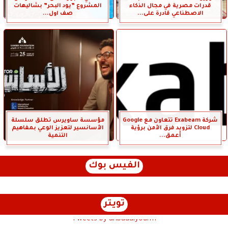
قدرات مصرية في مجال الذكاء
المشروع ”يود البحر” بشاليهات
الاصطناعي قادرة على...
صف اول...
شركة Exabeam تتعاون مع Google
مؤسسة ساويرس تطلق سلسلة
Cloud لتزويد فرق الأمن برؤية
الأسانسير لتعزيز الوعي بمفاهيم
أعمق...
التنمية
الفيس بوك
تويتر
Tweets by anbaaalyoum1