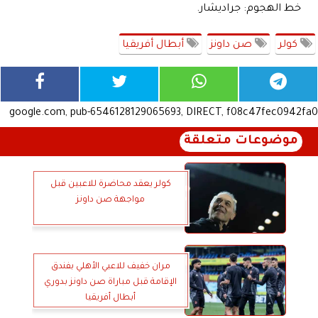
خط الهجوم: جراديشار.
كولر
صن داونز
أبطال أفريقيا
google.com, pub-6546128129065693, DIRECT, f08c47fec0942fa0
موضوعات متعلقة
كولر يعقد محاضرة للاعبين قبل
مواجهة صن داونز
مران خفيف للاعبي الأهلي بفندق
الإقامة قبل مباراة صن داونز بدوري
أبطال أفريقيا