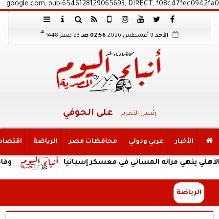
google.com, pub-6546128129065693, DIRECT, f08c47fec0942fa0
هـ
الأحد
9 أغسطس 2026
02:56 صـ
23 صفر 1448
على الحوفي
رئيس التحرير
الأخبار
عربي ودولي
محافظات مصر
الرياضة
اقتصاد
هي مرانه المسائي في معسكر إسبانيا
وفاة والد ليوني
الرياضة