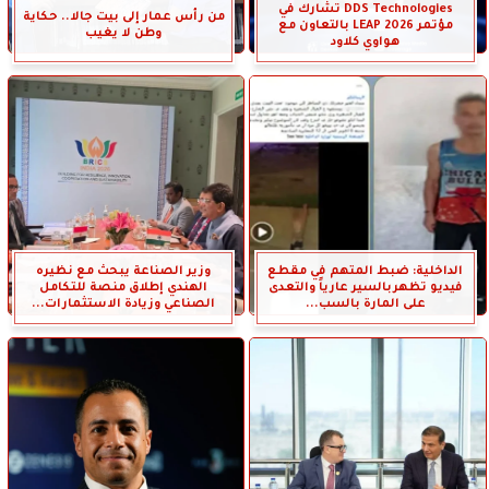
DDS Technologies تشارك في
من رأس عمار إلى بيت جالا.. حكاية
مؤتمر LEAP 2026 بالتعاون مع
وطن لا يغيب
هواوي كلاود
الداخلية: ضبط المتهم في مقطع
وزير الصناعة يبحث مع نظيره
فيديو تظهربالسير عارياً والتعدى
الهندي إطلاق منصة للتكامل
على المارة بالسب...
الصناعي وزيادة الاستثمارات...