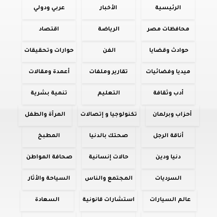
الرئيسية
الأخبار
عربي ودولي
محافظات مصر
الرياضة
اقتصاد
حوادث وقضايا
الفن
حوارات وتحقيقات
ميديا وفضائيات
تقارير وملفات
أعمدة ومقالات
أدب وثقافة
التعليم
تنمية بشرية
أحزاب وبرلمان
تكنولوجيا و إتصالات
المرأة والطفل
أناقة الرجل
صحتك بالدنيا
المطبخ
دنيا ودين
حالات إنسانية
صحافة المواطن
السرديات
المجتمع والناس
السياحة والأثار
عالم السيارات
استشارات قانونية
السعادة