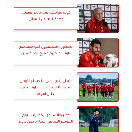
كولر: مواجهة صن داونز صعبة..
وهدفنا التأهل للنهائي
الشناوي: مستعدون لمواجهة صن
داونز.. ونحترم جميع المنافسين
الأهلي يتدرب على ملعب لوفتوس
استعدادًا لمباراة صن داونز بدوري
أبطال أفريقيا
كولر و الشناوي يحضران اليوم
المؤتمر الصحفي لمباراة صن داونز