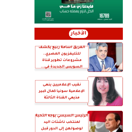
الأخبار
الفريق أسامة ربيع يكشف
للتليفزيون المصري..
مشروعات تطوير قناة
السويس الجديدة في...
نقيب الإعلاميين ينعى
الإعلامية سونيا كمال كبير
مذيعي القناة الثالثة
الرئيس السيسي يوجه التحية
لمنتخب ناشئات اليد
لوصولهن إلى الدور قبل