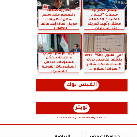
نيسان مصر تبدأ
بطارية ضخمة
مبيعات ”نيسان
وتصميم متين ودعم
ماجنيت” المجمعة
سهل لتطبيقات
محليًا، وتُعِيد تعريف
جوجل: لماذا يُعد هاتف
فئة السيارات...
HUAWEI...
وزيرا الإنتاج الحربي
”هي الفنون Arts- ”She
والصحة يبحثان
يكشف تفاصيل دورته
مستجدات عدد من
السادسة تحت شعار
المشروعات القومية
”أصوات السلام.....
المشتركة
الفيس بوك
تويتر
Tweets by anbaaalyoum1