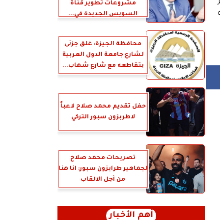
مشروعات تطوير قناة
السويس الجديدة في...
محافظة الجيزة: غلق جزئى
لشارع جامعة الدول العربية
بتقاطعه مع شارع شهاب...
حفل تقديم محمد صلاح لاعباً
لاطربزون سبور التركي
تصريحات محمد صلاح
لجماهير طرابزون سبور: انا هنا
من أجل الالقاب
أهم الأخبار