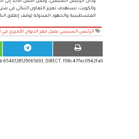
وكان الرئيس السيسي، وصل أمس الأحد إلى ال
والكويت، تستهدف تعزيز التعاون الثنائي في شت
الفلسطينية والجهود المبذولة لوقف إطلاق النا
الرئيس السيسي يصل مقر الديوان الأميري في ا
ub-6546128129065693, DIRECT, f08c47fec0942fa0