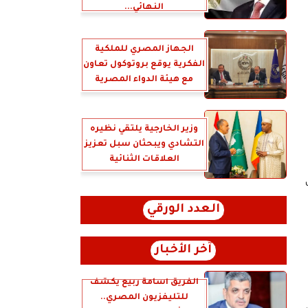
النهائي...
الجهاز المصري للملكية
الفكرية يوقع بروتوكول تعاون
مع هيئة الدواء المصرية
وزير الخارجية يلتقي نظيره
التشادي ويبحثان سبل تعزيز
العلاقات الثنائية
العدد الورقي
آخر الأخبار
الفريق أسامة ربيع يكشف
للتليفزيون المصري..