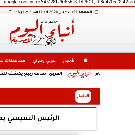
google.com, pub-6546128129065693, DIRECT, f08c47fec0942fa0
هـ
الجمعة
7 أغسطس 2026
12:44 صـ
21 صفر 1448
الأخبار
عربي ودولي
محافظات م
أيام
الفريق أسامة ربيع يكشف للتليفزيون ا
الأخبار
الرئيس السيسي يصل 