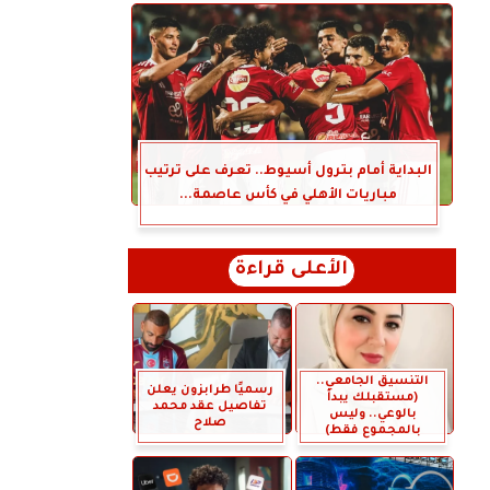
البداية أمام بترول أسيوط.. تعرف على ترتيب
مباريات الأهلي في كأس عاصمة...
الأعلى قراءة
التنسيق الجامعي..
رسميًا طرابزون يعلن
(مستقبلك يبدأ
تفاصيل عقد محمد
بالوعي.. وليس
صلاح
بالمجموع فقط)