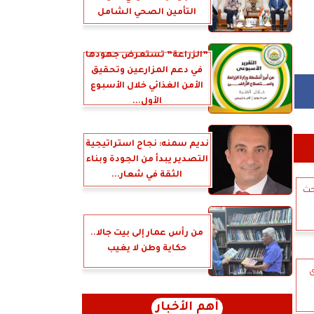
التأمين الصحي الشامل
”الزراعة” تستعرض جهودها
في دعم المزارعين وتحقيق
الأمن الغذائي خلال الأسبوع
الأول...
نديم سمنه: نجاح استراتيجية
التصدير يبدأ من الجودة وبناء
الثقة في شعار...
لبحث
من رأس عمار إلى بيت جالا..
حكاية وطن لا يغيب
دى
أهم الأخبار