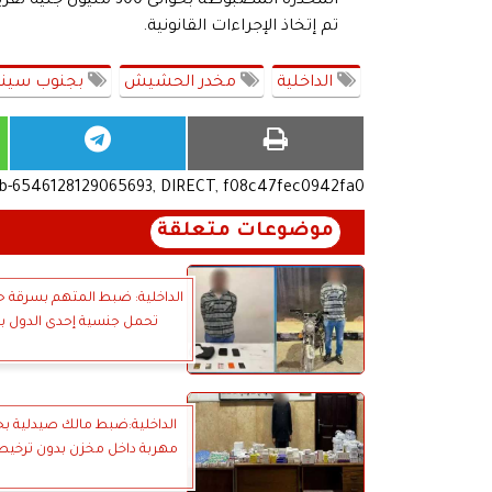
المخدرة المضبوطة بحوالى 300 مليون جنيه تقريباً
تم إتخاذ الإجراءات القانونية.
الداخلية
مخدر الحشيش
بجنوب سينا
ub-6546128129065693, DIRECT, f08c47fec0942fa0
موضوعات متعلقة
الداخلية: ضبط المتهم بسرقة ح
تحمل جنسية إحدى الدول با
الداخلية:ضبط مالك صيدلية بحو
مهربة داخل مخزن بدون ترخيص