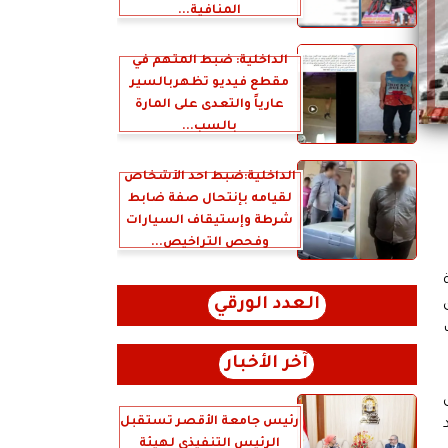
المنافية...
الداخلية: ضبط المتهم في
مقطع فيديو تظهربالسير
عارياً والتعدى على المارة
بالسب...
الداخلية:ضبط أحد الأشخاص
لقيامه بإنتحال صفة ضابط
شرطة وإستيقاف السيارات
وفحص التراخيص...
العدد الورقي
ب
آخر الأخبار
رئيس جامعة الأقصر تستقبل
د
الرئيس التنفيذي لهيئة