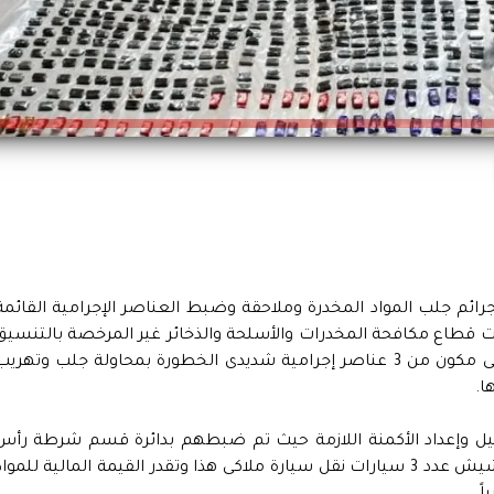
 جرائم جلب المواد المخدرة وملاحقة وضبط العناصر الإجرامية القائمة
 قطاع مكافحة المخدرات والأسلحة والذخائر غير المرخصة بالتنسيق
مع الأجهزة المعنية بالوزارة قيام تشكيل عصابى مكون من 3 عناصر إجرامية شديدى الخطورة بمحاولة جلب وتهري
ا.
يل وإعداد الأكمنة اللازمة حيث تم ضبطهم بدائرة قسم شرطة رأس
سدر بجنوب سيناء وبحوزتهم 3 طن لمخدر الحشيش عدد 3 سيارات نقل سيارة ملاكى هذا وتقدر القيمة المالية للموا