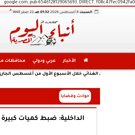
google.com, pub-6546128129065693, DIRECT, f08c47fec0942fa0
هـ
السبت
8 أغسطس 2026
01:32 صـ
22 صفر 1448
الأخبار
عربي ودولي
محافظات م
لأمن الغذائي خلال الأسبوع الأول من أغسطس الجاري
حوادث وقضايا