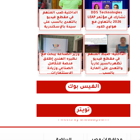
DDS Technologies
الداخلية:ضب المتهم
تشارك في مؤتمر LEAP
في مقطع فيديو
2026 بالتعاون مع
بالتعدى بالسب على
هواوي كلاود
سيدة بالإسكندرية
الداخلية: ضبط المتهم
وزير الصناعة يبحث مع
في مقطع فيديو
نظيره الهندي إطلاق
تظهربالسير عارياً
منصة للتكامل
والتعدى على المارة
الصناعي وزيادة
بالسب...
الاستثمارات...
الفيس بوك
تويتر
Tweets by anbaaalyoum1