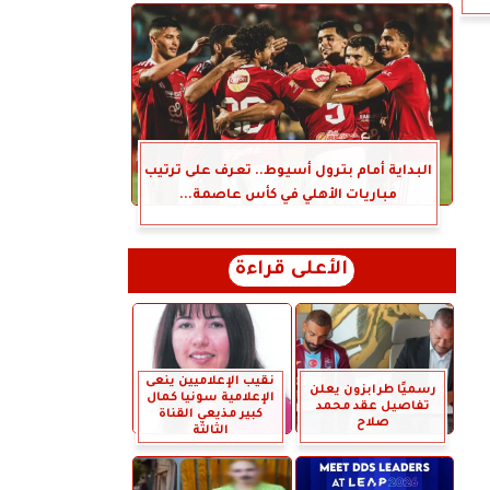
البداية أمام بترول أسيوط.. تعرف على ترتيب
مباريات الأهلي في كأس عاصمة...
الأعلى قراءة
نقيب الإعلاميين ينعى
رسميًا طرابزون يعلن
الإعلامية سونيا كمال
تفاصيل عقد محمد
كبير مذيعي القناة
صلاح
الثالثة