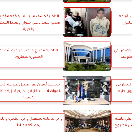
 لقيامه
الداخلية:كشف ملابسات واقعة مقطع
ل أموال بقيمة 120 مليون
فيديو الاعتداء علي حيوان وضبط المته
بالجيزة
 تخصص في
الداخلية:مصرع عناصر إجرامية شديدة
حكومية
الخطورة بمطروح
لإتجار فى
محافظ أسوان يقرر تعديل تعريفة الأجر
..”صور”
علي خلفية
وزير الداخلية يستقبل وزيرة الهجرة والل
أمن مطروح
بمملكة هولندا