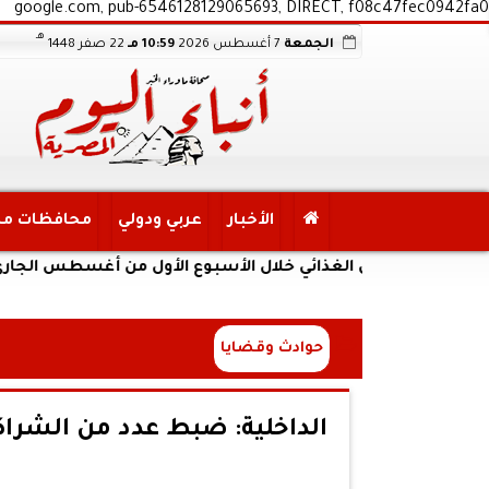
google.com, pub-6546128129065693, DIRECT, f08c47fec0942fa0
هـ
الجمعة
7 أغسطس 2026
10:59 مـ
22 صفر 1448
الأخبار
عربي ودولي
محافظات م
الأمن الغذائي خلال الأسبوع الأول من أغسطس الجاري
حوادث وقضايا
الداخلية: ضبط عدد من الشراك