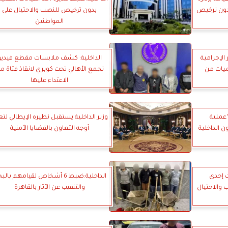
دون ترخيص
بدون ترخيص للنصب والاحتيال علي
المواطنين
الإجرامية
الداخلية: كشف ملابسات مقطع فيديو
يات من
تجمع الأهالي تحت كوبري لانقاذ فتاة م
الاعتداء عليها
”عملية
وزير الداخلية يستقبل نظيره الإيطالي لتع
ن الداخلية
أوجه التعاون بالقضايا الأمنية
ت إحدى
الداخلية:ضبط 6 أشخاص لقيامهم بال
 والاحتيال
والتنقيب عن الآثار بالقاهرة