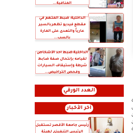
المنافية...
الداخلية: ضبط المتهم في
مقطع فيديو تظهربالسير
عارياً والتعدى على المارة
بالسب...
الداخلية:ضبط أحد الأشخاص
لقيامه بإنتحال صفة ضابط
شرطة وإستيقاف السيارات
وفحص التراخيص...
العدد الورقي
آخر الأخبار
ن
رئيس جامعة الأقصر تستقبل
الرئيس التنفيذي لهيئة