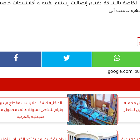
ة الخاصة بالشركة دفترى إيصالات إستلام نقديه و أكلاشيهات خاصة
جهزة حاسب آلى
google.com, p
قل محملة
الداخلية:كشف ملابسات مقطع فيديو
ين للخطر
بقيام شخص بسرقة هاتف محمول م
صيدليه بالغربية
امه بإدارة
الداخلية:ضبط مديرة أحد الكيانات التعلي