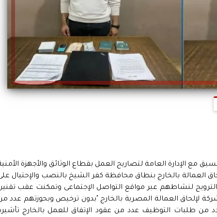
ق مع الإدارة العامة لتصاريح العمل بقطاع الوثائق والأجهزة الأمنية
ق العمالة بالخارج بنطاق محافظة كفر الشيخ بالنصب والإحتيال على
والترويج لنشاطهم عبر مواقع التواصل الإجتماعى وتمكنت عقب تقنين
جراءات من ضبط القائمين على إدارة عدد 16 شركة لإلحاق العمالة المصرية بالخارج "بدون ترخيص وبحوزتهم عدد م
 من طلبات التوظيف عدد من عقود الإتفاق للعمل بالخارج تأشيرة