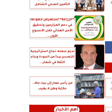
التأمين الصحي الشامل
”الزراعة” تستعرض جهودها
في دعم المزارعين وتحقيق
الأمن الغذائي خلال الأسبوع
الأول...
نديم سمنه: نجاح استراتيجية
التصدير يبدأ من الجودة وبناء
الثقة في شعار...
من رأس عمار إلى بيت جالا..
ن
حكاية وطن لا يغيب
أهم الأخبار
مية