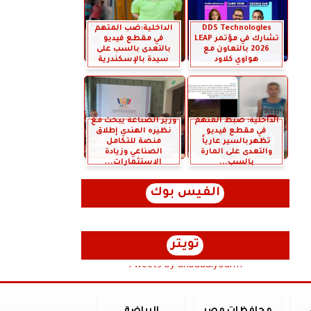
DDS Technologies
الداخلية:ضب المتهم
تشارك في مؤتمر LEAP
في مقطع فيديو
2026 بالتعاون مع
بالتعدى بالسب على
هواوي كلاود
سيدة بالإسكندرية
الداخلية: ضبط المتهم
وزير الصناعة يبحث مع
في مقطع فيديو
نظيره الهندي إطلاق
تظهربالسير عارياً
منصة للتكامل
والتعدى على المارة
الصناعي وزيادة
بالسب...
الاستثمارات...
الفيس بوك
تويتر
Tweets by anbaaalyoum1