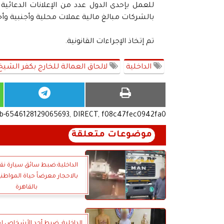
للعمل بإحدى الدول عدد من الإعلانات الدعائي
بالشركات مبالغ مالية عملات محلية وأجنبية وأ
تم إتخاذ الإجراءات القانونية.
الداخلية
لالحاق العمالة للخارج بكفر الشيخ
ub-6546128129065693, DIRECT, f08c47fec0942fa0
موضوعات متعلقة
الداخلية:ضبط سائق سيارة ن
بالاحجار معرضاً حياة المواطن
بالقاهرة
الداخلية: ضبط أحد الأشخاص لقي