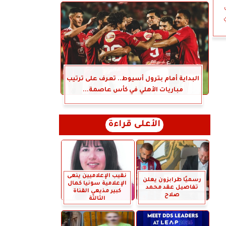
البداية أمام بترول أسيوط.. تعرف على ترتيب
مباريات الأهلي في كأس عاصمة...
الأعلى قراءة
نقيب الإعلاميين ينعى
رسميًا طرابزون يعلن
الإعلامية سونيا كمال
تفاصيل عقد محمد
كبير مذيعي القناة
صلاح
الثالثة