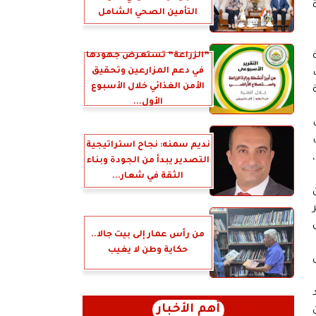
التأمين الصحي الشامل
”الزراعة” تستعرض جهودها
في دعم المزارعين وتحقيق
الأمن الغذائي خلال الأسبوع
ة
الأول...
جالات
نديم سمنه: نجاح استراتيجية
التصدير يبدأ من الجودة وبناء
الثقة في شعار...
من رأس عمار إلى بيت جالا..
حكاية وطن لا يغيب
أهم الأخبار