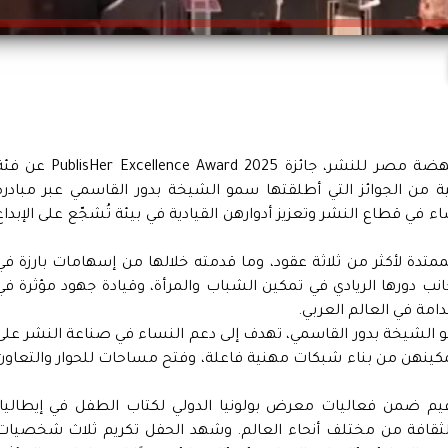
حصدت داليا إبراهيم، رئيس مجلس إدارة دار نهضة مصر للنشر، جائزة blisHer Excellence Award 2025
ية من الجوائز التي أطلقتها سمو الشيخة بدور القاسمي عبر مبادرة
 النساء في قطاع النشر وتعزيز أدوارهن القيادية في بيئة تُشجّع على الإبداع
 الممتدة لأكثر من ثلاثة عقود، وما قدمته خلالها من إسهامات بارزة في
انب دورها الريادي في تمكين الشباب والمرأة، وقيادة جهود مؤثرة في
امة في العالم العربي.
طلقتها سمو الشيخة بدور القاسمي، تهدف إلى دعم النساء في صناعة النشر على
مكينهن من بناء شبكات مهنية فاعلة، وفتح مساحات للحوار والتعاون
قيم ضمن فعاليات معرض بولونيا الدولي لكتاب الطفل في إيطاليا،
لثقافة من مختلف أنحاء العالم. وشهد الحفل تكريم ثلاث شخصيات