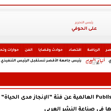
رئيس التحرير
على الحوفي
صر
الرياضة
اقتصاد
حوادث وقضايا
الفن
حوارات وتح
رئيس جامعة الأقصر تستقبل الرئيس التنفيذي لهيئة الت
داليا إبراهيم تحصد جائزة PublisHer العالمية عن فئة ”الإنجاز مدى الحياة”
دتها في صناعة النشر العربي