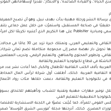
 الحياة"، و"القيادة الصاعدة"، و"الابتكار"، تقديرًا لإسهاماتهن المؤثرة
:
العميق برسالة النشر ورحلة مهنية بدأت بهدف نبيل، وهو أن تصبح المعرفة
ًا حقيقيًا في صناعة المستقبل، واستمرّت من خلال عمل جماعي يلتف
حول هذا الهدف. أشكر سمو الشيخة بدور القاسمي ومبادرة PublisHer على هذا التكريم الذي أعتبره تكريمًا لكل امرأ
تشغل داليا إبراهيم موقعًا رياديًا في المشهد الثقافي والتعليمي العربي، وتمتلك خبرة تزيد عن 30 عامًا في م
الها تحويل دار نهضة مصر إلى مجموعة متكاملة تضم ثماني شركات
قافي، وتطوير المحتوى والمناهج، والتعليم الرقمي، وتدريب المعلمين،
لناشئة في قطاع تكنولوجيا التعليم والثقافة.
ربية بآلاف الكتب الثقافية للأطفال والكبار، كما أعادت نشر عدد من
ية الثقافية العربية. كذلك، أطلقت أول شركة لرأس المال المخاطر
 تكنولوجيا التعليم والثقافة، دعمت خلالها مئات رواد الأعمال
لال توفير مهارات مهنية وتقنية للشباب وتأهيلهم للالتحاق بسوق
نولوجيا التطبيقية للتعليم الفني.
جلس القومي للمرأة، كما عُيّنت عضوًا في اللجنة الاستشارية للاقتصاد
 الوزراء المصري. كذلك، أدرجتها مجلة "فوربس الشرق الأوسط" ضمن