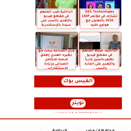
DDS Technologies
الداخلية:ضب المتهم
تشارك في مؤتمر LEAP
في مقطع فيديو
2026 بالتعاون مع
بالتعدى بالسب على
هواوي كلاود
سيدة بالإسكندرية
الداخلية: ضبط المتهم
وزير الصناعة يبحث مع
في مقطع فيديو
نظيره الهندي إطلاق
تظهربالسير عارياً
منصة للتكامل
والتعدى على المارة
الصناعي وزيادة
بالسب...
الاستثمارات...
الفيس بوك
تويتر
Tweets by anbaaalyoum1