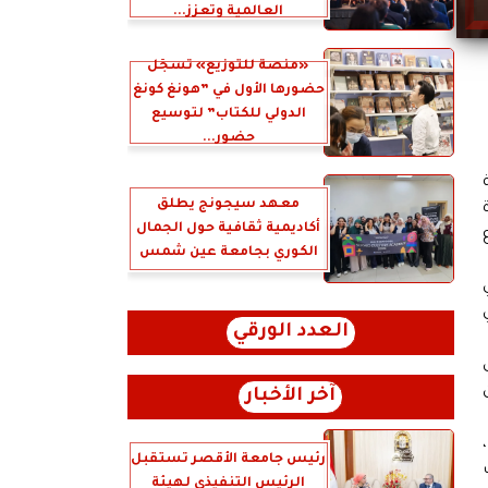
العالمية وتعزز...
«منصة للتوزيع» تسجّل
حضورها الأول في ”هونغ كونغ
الدولي للكتاب” لتوسيع
حضور...
Pu عن فئة
معهد سيجونج يطلق
أكاديمية ثقافية حول الجمال
الكوري بجامعة عين شمس
العدد الورقي
آخر الأخبار
رئيس جامعة الأقصر تستقبل
الرئيس التنفيذي لهيئة