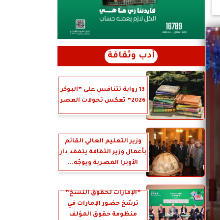
أدب وثقافة
13 رواية تتنافس على ”البوكر
2026” تعكس تحولات العصر
وزير التعليم العالي القائم
بأعمال وزير الثقافة يتفقد دار
الأوبرا المصرية ويوجّه...
”الإمارات لحقوق النسخ”
ترسّخ حضور الإمارات في
منظومة حقوق المؤلف