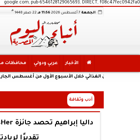
google.com, pub-6546128129065693, DIRECT, f08c47fec0942fa0
هـ
الجمعة
7 أغسطس 2026
11:56 مـ
22 صفر 1448
الأخبار
عربي ودولي
محافظات م
 الأمن الغذائي خلال الأسبوع الأول من أغسطس الجاري
أدب وثقافة
تقديرًا لريا