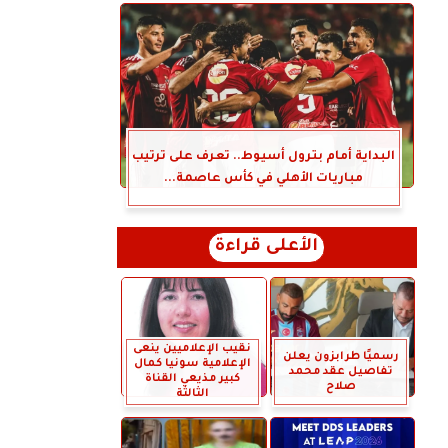
البداية أمام بترول أسيوط.. تعرف على ترتيب
مباريات الأهلي في كأس عاصمة...
الأعلى قراءة
نقيب الإعلاميين ينعى
رسميًا طرابزون يعلن
الإعلامية سونيا كمال
تفاصيل عقد محمد
كبير مذيعي القناة
صلاح
الثالثة