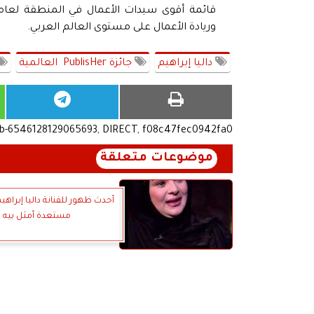
وريادة الأعمال على مستوى العالم العربي.
داليا إبراهيم
جائزة PublisHer العالمية
ub-6546128129065693, DIRECT, f08c47fec0942fa0
موضوعات متعلقة
أحدث ظهور للفنانة داليا إبراهي
مستعدة أمثل بيه