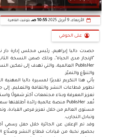
الأربعاء، 9 أبريل 2025
10:55 صـ
بتوقيت القاهرة
على الحوفي
"الإنجاز مدى الحياة"، وذلك ضمن النسخة الثان
PublisHer العالمية، والتي تهدف إلى تمكين
والتنوّع والتميّز.
يأتي هذا التكريم تقديرًا لمسيرة داليا المهنية
تطوير قطاعات النشر والثقافة والتعليم، إلى ج
تعزيز المعرفة وبناء مجتمعات أكثر شمولًا واستد
تُعد PublisHer منصة عالمية رائدة أ
مستوى العالم من خلال تعزيز فرص القيادة، وت
وتبادل التجارب.
وقد تم الإعلان عن الجائزة خلال حفل رسمي أ
بحضور نخبة من قيادات قطاع النشر وصنّاع ا