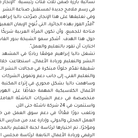
نسائية بارزة ضمن ثلاث فئات رئيسية: "الإنجاز مدى
في رسم ملامح جديدة لمستقبل صناعة النشر.
وفي تعليقها على هذا الإنجاز، صرّحت داليا إبراهيم
"أقدِّر الفوز بهذه الجائزة، التي تُتوج الإيمان 
متاحة للجميع، وأن تكون المرأة العربية شريك
اختارت أن تقود بالتعليم والعمل".
النشر والتعليم وريادة الأعمال، استطاعت خل
شقيقة تقدّم حلولًا مبتكرة في مجالات النشر الث
والتعليم الفني، إلى جانب دعم وتمويل الشركات ا
وساهمت داليا بشكل محوري في إثراء المكتبة الع
الأعمال الكلاسيكية المهمة حفاظًا على الهو
متخصصة في دعم الشركات الناشئة العاملة في
واستثمرت في 24 شركة ناشئة حتى الآن.
وتلعب دورًا فعّالًا في دعم سوق العمل من خ
العمل المحلي والدولي، وإدارة عدد من مدارس التك
ومؤخرًا، تم اختيارها لرئاسة لجنة التعليم بالم
الرقمي وريادة الأعمال التابعة لرئاسة مجلس