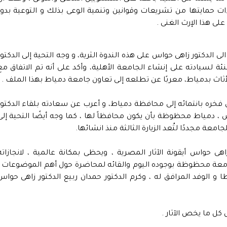
ت حمايتها من تشريعات وقوانين وتنمية الوعى بذلك و التوعية بدور
على هذا الإرث الغنى .
لى الدكتور زاهى حواس على هذه الندوة الثرية، و وجه التحية إلى الدكتور
ئة لسيادته على إنشاء الجامعة الأهلية، وأكد على أنه تم الاتفاق مع
ثاث بدمياط، معربًا عن تطلعه إلى تعاون جامعة دمياط بهذا الملف .
 فخره بانتمائه إلى محافظة دمياط، و أعرب عن سعادته بلقاء الدكتور
 دمياط محظوظة بأن يكون محافظاً لها ، كما وجه أيضًا التحية إلى
امعة مجددًا لتُعد الزيارة الثالثة منذ انشائها.
هى حواس أيقونة الآثار المصرية ، ويحظى بمكانة عالمية ، لانجازاته
الجامعة محظوظة بوجوده اليوم والقائه لمحاضرة حول أهم الموضوعات "
لطا و الوفد المرافق له ، وكرم الدكتور حمدان ربيع الدكتور زاهى حواس
كل ما يخص الآثار .