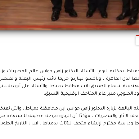
ياط، بمكتبه اليوم ، الأستاذ الدكتور زاهى حواس عالم المصريات وزير
لطا لدى القاهرة ، وباكسو ليناردو جريما نائب رئيس البعثة والقنصل
المهندسة شيماء الصديق نائب محافظ دمياط، والأستاذ علي أبو دشيش
 الحلوجي مدير عام المتاحف الإقليمية الأسبق.
ته البالغة بزيارة الدكتور زاهى حواس ابن محافظة دمياط ، والتى تفتخر
 بعلم الآثار والمصريات ، مؤكدًا أن الزيارة فرصة عظيمة للاستفادة من
ط ودراسة مقترح لإنشاء متحف للأثاث بدمياط ، لابراز التاريخ الطويل