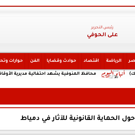
رئيس التحرير
على الحوفي
صر
الرياضة
اقتصاد
حوادث وقضايا
الفن
حوارات وتح
محافظ المنوفية يشهد احتفالية مديرية الأوقاف لتكريم حف
 الحماية القانونية للآثار في دمياط