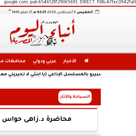
google.com, pub-6546128129065693, DIRECT, f08c47fec0942fa0
هـ
الخميس
6 أغسطس 2026
02:21 مـ
21 صفر 1448
الأخبار
عربي ودولي
محافظات م
 لماسبيرو بالمسلسل الإذاعي (يا ابنتي لا تحيريني معك)
السياحة والأثار
محاضرة د.زاهى حواس حول