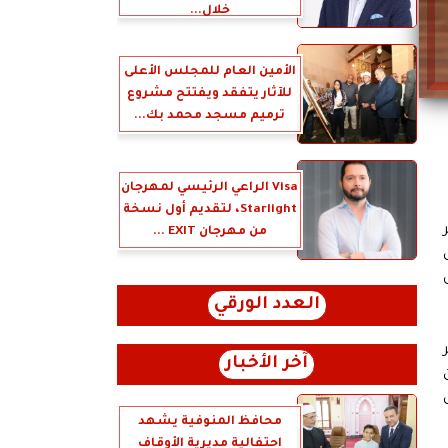
خلال...
الأمين العام للمجلس الأعلى
للآثار يتفقد ويفتتح مشروع
ترميم مسجد محمد بك...
Visa الراعي الرئيسي لمهرجان
Starlight، لتقديم أول نسخة
من مهرجان EXIT ...
العدد الورقي
آخر الأخبار
محافظ المنوفية يشهد
احتفالية مديرية الأوقاف