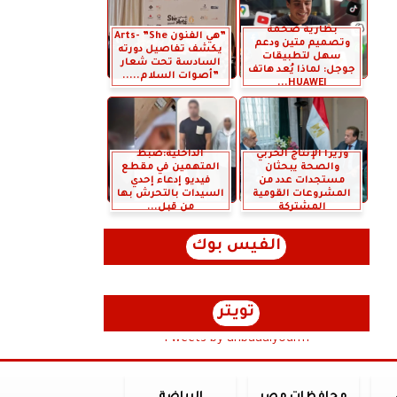
بطارية ضخمة
”هي الفنون Arts- ”She
وتصميم متين ودعم
يكشف تفاصيل دورته
سهل لتطبيقات
السادسة تحت شعار
جوجل: لماذا يُعد هاتف
”أصوات السلام.....
HUAWEI...
وزيرا الإنتاج الحربي
الداخلية:ضبط
والصحة يبحثان
المتهمين في مقطع
مستجدات عدد من
فيديو إدعاء إحدي
المشروعات القومية
السيدات بالتحرش بها
المشتركة
من قبل...
الفيس بوك
تويتر
Tweets by anbaaalyoum1