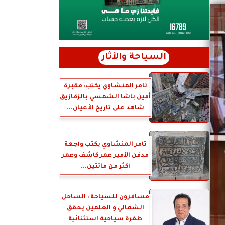
السياحة والأثار
تامر المنشاوي يكتب: مقبرة
أمين باشا الشمسي بالزقازيق
شاهد على تاريخ الأعيان...
تامر المنشاوي يكتب واجهة
مدفن الأمير عمر كاشف وعمر
أكثر من مائتين...
مسافرون للسياحة : الساحل
الشمالي و العلمين يحقق
طفرة سياحية استثنائية