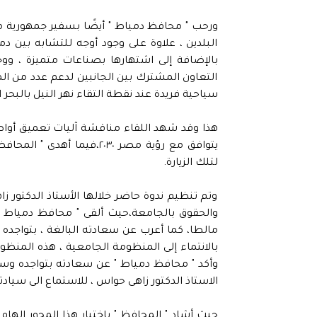
ورحب " محافظ دمياط " أيضًا بسفير جمهورية مال
البلدين ، علاوة على وجود أوجه للتشابه بين د
بالإضافة إلى اشتهارها بصناعات متميزة ، و
التعاون المشترك بين الجانبين لدعم عدد من المح
سياحية فريدة عند نقطة التقاء نهر النيل بالب
هذا وقد شهد اللقاء مناقشة آليات تعميق أواصر
يتوافق مع رؤية مصر ٢٠٣٠،ف
لتلك الزيارة.
وتم تنظيم ندوة حاضر خلالها الأستاذ الدكتور زاه
والحقوق بالجامعة،حيث ألقى " محافظ دمياط
مالطا، كما أعرب عن سعادته البالغة ، بتواجده ا
وأكد " محافظ دمياط " عن سعادته بتواجده وسط هذ
الاستاذ الدكتور زاهى حواس ، للاستماع الى سيادته 
حيث أشاد " المحافظ " باختيار هذا المحور الهام