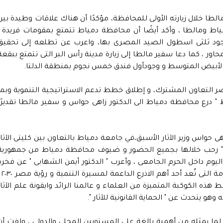
طا خلال زيارته الأولى للمحافظة، مؤكدًا أن هناك علاقات وطيدة بين
مياط ومالطا ، وأكد أيضًا أن محافظة دمياط تتمتع بمقومات فريدة ،
وجود ثلثى اسطول الصيد المصرى بها، واعرب عن تطلعه إلى تحقيق
اور ، كما دعا سفير مالطا إلى زيارة مدينة رأس البر التى تتمتع ببقعة
حر الأبيض المتوسط و وجودأول فندق خمس نجوم بمنطقة الدلتا.
 التعاون المشترك، و إطلاق خطط تدعم الاستراتيجية التنموية وبما
يما أهدى " المحافظ " درع محافظة دمياط الى الدكتور زاهى حواس و سفير مالطا تقديرًا
ى حواس وزير الآثار الأسبق،في جامعة دمياط بالتعاون بين كليتى الآثار
 " رحب خلالها بجميع الحضور و ضيوف محافظة دمياط من جمهورية
ليوم داخل الحرم الجامعى ، وأعرب " الدكتور أيمن الشهابى " عن فخره
بالانتماء إلى المنظومة الجامعية ، هذه المنظو
ه الكوكبة المتميزة من العلماء و عالمنا الرائد وايقونة علم الآثار
وهو يتحدث عن " الحماية القانونية للآثار ".
 لما يمثله من أهمية بالغة على المستويين المحلى والدولى ، ولفت أن