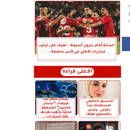
البداية أمام بترول أسيوط.. تعرف على ترتيب
مباريات الأهلي في كأس عاصمة...
الأعلى قراءة
نيسان مصر تبدأ
التنسيق الجامعي..
مبيعات ”نيسان
(مستقبلك يبدأ
ماجنيت” المجمعة
بالوعي.. وليس
محليًا، وتُعِيد تعريف
بالمجموع فقط)
فئة السيارات...