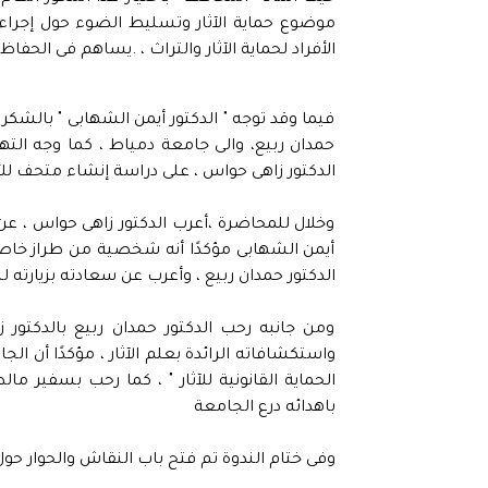
موضوع حماية الآثار وتسليط الضوء حول إجراءا
الأفراد لحماية الآثار والتراث ، .يساهم فى الحفاظ 
فيما وقد توجه " الدكتور أيمن الشهابى " بالشكر ا
حمدان ربيع، والى جامعة دمياط ، كما وجه التهن
الدكتور زاهى حواس ، على دراسة إنشاء متحف للأ
وخلال للمحاضرة ،أعرب الدكتور زاهى حواس ، عن
أيمن الشهابى مؤكدًا أنه شخصية من طراز خاص ،
الدكتور حمدان ربيع ، وأعرب عن سعادته بزيارته للج
ومن جانبه رحب الدكتور حمدان ربيع بالدكتور زا
واستكشافاته الرائدة بعلم الآثار ، مؤكدًا أن 
الحماية القانونية للآثار " ، كما رحب بسفير ما
باهدائه درع الجامعة
وفى ختام الندوة تم فتح باب النقاش والحوار حول 