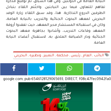
النيابة العامة في الدولتيْن. وفي هذا السياق، تم توقيع مذكرة
تفاهم للتعاون فيما بين النيابتين. واختُتم اللقاء بتبادل
الطرفين الدروع التذكارية. هذا، وقد سبق اللقاء زيارة الوفد
البحريني لمعهد البحوث الجنائية والتدريب بالنيابة العامة،
وكان في استقباله المستشار مدير المعهد، حيث تفقدوا أروقة
المعهد وقاعات التدريب، وأشادوا بجاهزية معهد البحوث
الجنائية ودار الضيافة الملحق به، لاستقبال أعضاء النيابة
العامة.
النائب ـ العام ـ رئيس ـ محكمة ـ التمييز ـ ونظيره ـ البحريني
google.com, pub-6546128129065693, DIRECT, f08c47fec0942fa0