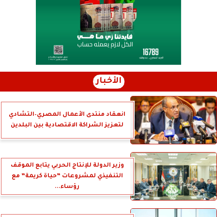
الأخبار
انعقاد منتدى الأعمال المصري–التشادي
لتعزيز الشراكة الاقتصادية بين البلدين
وزير الدولة للإنتاج الحربي يتابع الموقف
التنفيذي لمشروعات ”حياة كريمة” مع
رؤساء...