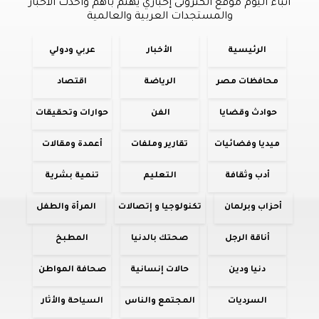
أنباء اليوم موقع الكترونى إخباري يهتم بأهم وأحدث الأخبار
والمستجدات العربية والعالمية
الرئيسية
الأخبار
عربي ودولي
محافظات مصر
الرياضة
اقتصاد
حوادث وقضايا
الفن
حوارات وتحقيقات
ميديا وفضائيات
تقارير وملفات
أعمدة ومقالات
أدب وثقافة
التعليم
تنمية بشرية
أحزاب وبرلمان
تكنولوجيا و إتصالات
المرأة والطفل
أناقة الرجل
صحتك بالدنيا
المطبخ
دنيا ودين
حالات إنسانية
صحافة المواطن
السرديات
المجتمع والناس
السياحة والأثار