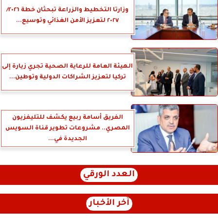
وزارتا التخطيط والزراعة تبحثان خطة ٢٠٢٦/
٢٠٢٧ لتعزيز الأمن الغذائي وتوسيع...
الهيئة العامة للرعاية الصحية تجري زيارة إلى
تركيا لتعزيز الشراكات الدولية وتوطين...
الفريق أسامة ربيع يكشف للتليفزيون
المصري.. مشروعات تطوير قناة السويس
الجديدة في...
العدد الورقي
آخر الأخبار