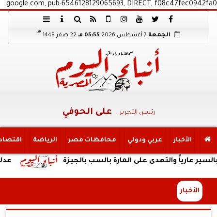
google.com, pub-6546128129065693, DIRECT, f08c47fec0942fa0
هـ
الجمعة
7 أغسطس 2026
05:55 مـ
22 صفر 1448
على الحوفي
رئيس التحرير
الأخبار
عربي ودولي
محافظات مصر
الرياضة
اقتصاد
ً والتعدى على المارة بالسب بالجيزة
عدلي وعبد ال
الأخبار