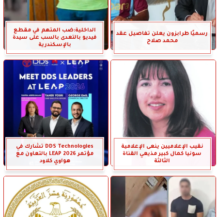
الداخلية:ضب المتهم في مقطع
رسميًا طرابزون يعلن تفاصيل عقد
فيديو بالتعدى بالسب على سيدة
محمد صلاح
بالإسكندرية
نقيب الإعلاميين ينعى الإعلامية
DDS Technologies تشارك في
سونيا كمال كبير مذيعي القناة
مؤتمر LEAP 2026 بالتعاون مع
الثالثة
هواوي كلاود