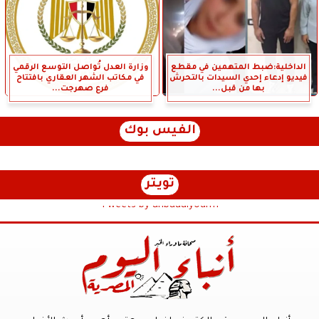
الداخلية:ضبط المتهمين في مقطع
وزارة العدل تُواصل التوسع الرقمي
فيديو إدعاء إحدي السيدات بالتحرش
في مكاتب الشهر العقاري بافتتاح
بها من قبل...
فرع صهرجت...
الفيس بوك
تويتر
Tweets by anbaaalyoum1