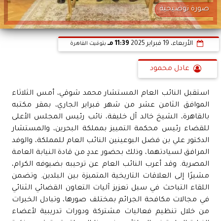
صورة توضيحية
الأربعاء، 19 فبراير 2025
11:39 مـ
بتوقيت القاهرة
عادل محمود
استقبل النائب العام المستشار محمد شوقي، أمس الثلاثاء
الموافق الثامن عشر من شهر فبراير الجاري، بمقر مكتبه
بالقاهرة، الشيخ خالد آل خليفة، نائب رئيس المجلس الأعلى
للقضاء رئيس محكمة التمييز بمملكة البحرين، والمستشار
الدكتور علي بن فضل البوعينين النائب العام للمملكة، والوفد
المرافق لسيادتهما، وذلك بحضور عددٍ من قادة النيابة العامة
المصرية. وقد أعرب النائب العام عن ترحيبه بضيوفه الكرام،
مشيرًا إلى العلاقات التاريخية المتميزة بين البلدين. وتضمن
اللقاء التباحث في سبل تعزيز آليات التعاون القضائي الثنائي
في مجالات مكافحة الجرائم بمختلف صورها، وتبادل الخبرات
من خلال تنظيم فعاليات مشتركة ودورات تدريبية لأعضاء