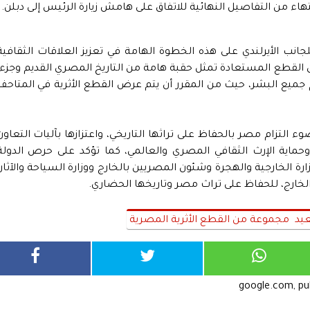
تهاء من التفاصيل النهائية للاتفاق على هامش زيارة الرئيس إلى دبلن.
نب الأيرلندي على هذه الخطوة الهامة في تعزيز العلاقات الثقافية
 أن القطع المستعادة تمثل حقبة هامة من التاريخ المصري القديم وجزءاً
جميع البشر، حيث من المقرر أن يتم عرض القطع الأثرية في المتاحف
وء التزام مصر بالحفاظ على تراثها التاريخي، واعتزازها بآليات التعاون
 وحماية الإرث الثقافي المصري والعالمي، كما تؤكد على حرص الدولة
الخارجية والهجرة وشئون المصريين بالخارج ووزارة السياحة والآثار،
لخارج، للحفاظ على تراث مصر وتاريخها الحضاري.
 مجموعة من القطع الأثرية المصرية
google.com, p