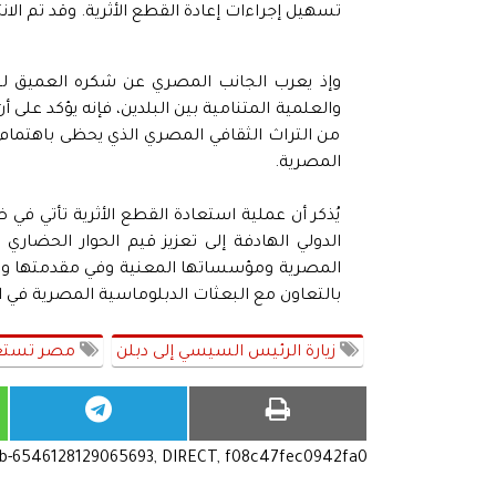
تسهيل إجراءات إعادة القطع الأثرية. وقد تم الان
وإذ يعرب الجانب المصري عن شكره العميق للجا
والعلمية المتنامية بين البلدين، فإنه يؤكد على
من التراث الثقافي المصري الذي يحظى باهتمام 
المصرية.
يُذكر أن عملية استعادة القطع الأثرية تأتي في ض
الدولي الهادفة إلى تعزيز قيم الحوار الحضاري
المصرية ومؤسساتها المعنية وفي مقدمتها وزارة 
بالتعاون مع البعثات الدبلوماسية المصرية في ا
زيارة الرئيس السيسي إلى دبلن
مصر تستعيد
ub-6546128129065693, DIRECT, f08c47fec0942fa0