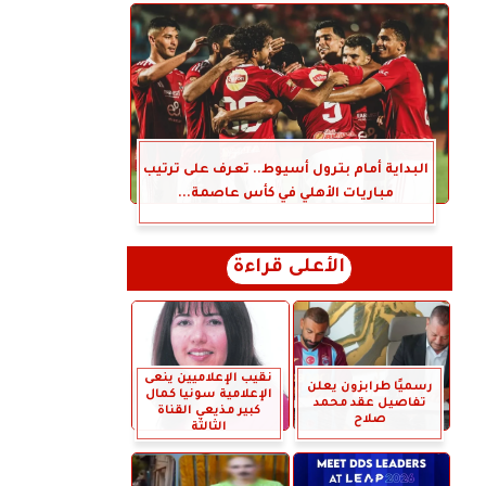
البداية أمام بترول أسيوط.. تعرف على ترتيب
مباريات الأهلي في كأس عاصمة...
الأعلى قراءة
نقيب الإعلاميين ينعى
رسميًا طرابزون يعلن
الإعلامية سونيا كمال
تفاصيل عقد محمد
كبير مذيعي القناة
صلاح
الثالثة