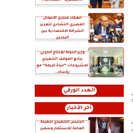
«المصرية – التشادية»
انعقاد منتدى الأعمال
المصري–التشادي لتعزيز
الشراكة الاقتصادية بين
البلدين
وزير الدولة للإنتاج الحربي
يتابع الموقف التنفيذي
لمشروعات ”حياة كريمة” مع
رؤساء...
العدد الورقي
ة
آخر الأخبار
الرئيس التنفيذي للهيئة
العامة للاستثمار وسفير