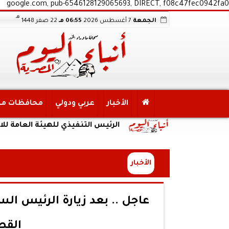
google.com, pub-6546128129065693, DIRECT, f08c47fec0942fa0
هـ
الجمعة
7 أغسطس 2026
06:55 مـ
22 صفر 1448
الأخبار
عربي ودولي
محافظات م
درات”
الرئيس التنفيذي للهيئة العامة للاستثمار
الأخبار
عاجل .. بعد زيارة الرئيس ا
القط