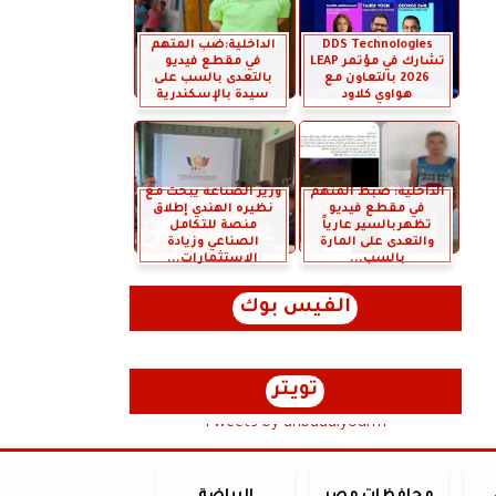
DDS Technologies
الداخلية:ضب المتهم
تشارك في مؤتمر LEAP
في مقطع فيديو
2026 بالتعاون مع
بالتعدى بالسب على
هواوي كلاود
سيدة بالإسكندرية
الداخلية: ضبط المتهم
وزير الصناعة يبحث مع
في مقطع فيديو
نظيره الهندي إطلاق
تظهربالسير عارياً
منصة للتكامل
والتعدى على المارة
الصناعي وزيادة
بالسب...
الاستثمارات...
الفيس بوك
تويتر
Tweets by anbaaalyoum1