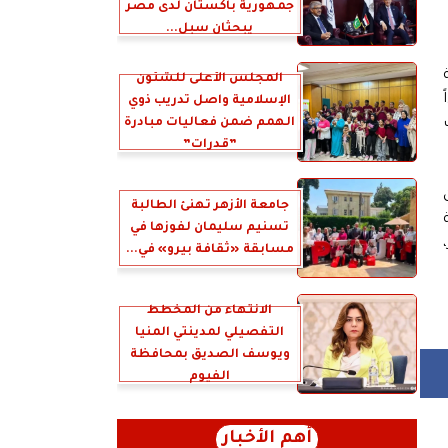
جمهورية باكستان لدى مصر
يبحثان سبل...
المجلس الأعلى للشئون
الإسلامية واصل تدريب ذوي
الهمم ضمن فعاليات مبادرة
”قدرات”
جامعة الأزهر تهنئ الطالبة
تسنيم سليمان لفوزها في
مسابقة «ثقافة بيرو» في...
الانتهاء من المخطط
التفصيلي لمدينتي المنيا
ويوسف الصديق بمحافظة
الفيوم
أهم الأخبار