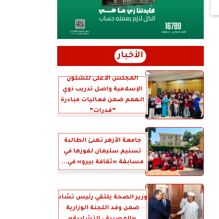
الأخبار
المجلس الأعلى للشئون
الإسلامية واصل تدريب ذوي
الهمم ضمن فعاليات مبادرة
”قدرات”
جامعة الأزهر تهنئ الطالبة
تسنيم سليمان لفوزها في
مسابقة «ثقافة بيرو» في...
وزير الصحة يلتقي رئيس تشاد
ضمن وفد اللجنة الوزارية