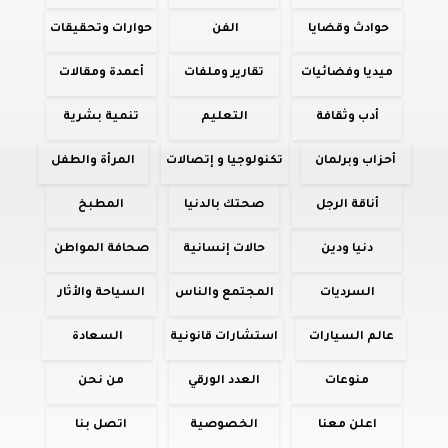
حوادث وقضايا
الفن
حوارات وتحقيقات
ميديا وفضائيات
تقارير وملفات
أعمدة ومقالات
أدب وثقافة
التعليم
تنمية بشرية
أحزاب وبرلمان
تكنولوجيا و إتصالات
المرأة والطفل
أناقة الرجل
صحتك بالدنيا
المطبخ
دنيا ودين
حالات إنسانية
صحافة المواطن
السرديات
المجتمع والناس
السياحة والأثار
عالم السيارات
استشارات قانونية
السعادة
منوعات
العدد الورقي
من نحن
اعلن معنا
الخصوصية
اتصل بنا