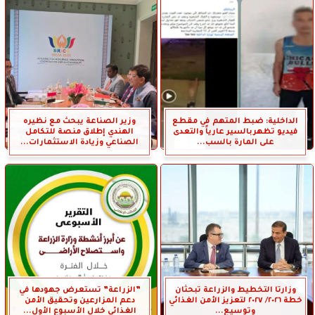
الداخلية: ضبط المتهم في مقطع
وزير الصناعة يبحث مع نظيره
فيديو تظهربالسير عارياً والتعدى
الهندي إطلاق منصة للتكامل
على المارة بالسب...
الصناعي وزيادة الاستثمارات...
وزارتا التخطيط والزراعة تبحثان
”الزراعة” تستعرض جهودها في
خطة ٢٠٢٦/ ٢٠٢٧ لتعزيز الأمن الغذائي
دعم المزارعين وتحقيق الأمن
وتوسيع...
الغذائي خلال الأسبوع الأول...