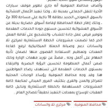
الزهور ومساكن سوق الحديد القديم .
وأضاف محافظ المنوفية أنه جاري تطوير موقف سيارات
الأجرة للنقل الجماعي بمدينة تلا ، وكذا تنفيذ الأعمال الانشائية
بالسوق النموذجي الجديد بطاقة 18 باكية علي مساحة 300 م2
، وذلك إطار خطة المحافظة لإقامة أسواق حضارية بديلة عن
الأسواق العشوائية لتحسين مستوى جودة الخدمات المقدمة
وتوفير فرص عمل جادة للشباب والتشجيع علي ثقافة العمل
الحر كما تضمنت مشروعات الخطة الاستثمارية لمركزي تلا
والسادات دعم وصيانة الحملة الميكانيكية لرفع كفاءة
المعدات وتعظيم الاستفادة القصوى منها لضمان تأدية
المهام على أكمل وجه ، فضلاً عن توريد مهمات الإنارة وذلك
ضمن أعمال المنظومة لتحسين الرؤية البصرية والارتقاء
بمستوى الخدمات المقدمة التي تستهدف رضاء المواطنين
هذا وقد وجه محافظ المنوفية رؤساء الوحدات المحلية
للمراكز والمدن والقرى بتكثيف المرور الميداني لمتابعة كافة
المشروعات المستهدفة بالخطة الاستثمارية وتذليل كافة
العقبات للإسراع بمعدلات التنفيذ تحقيقاً للصالح العام .
محافظ المنوفية
مركزي تلا والسادات