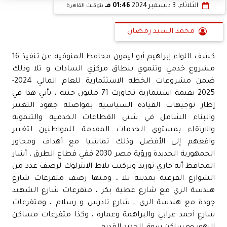
الثلاثاء، 3 ديسمبر 2024
01:46 مـ
بتوقيت القاهرة
محمد السيد رمضان
كشف اللواء إبراهيم أبو ليمون محافظ المنوفية عن تنفيذ 16
مشروع خدمي وتنموي بنطاق مركزي السادات و تلا وذلك
ضمن مشروعات الخطة الاستثمارية للعام المالي 2024-
2025 بقيمة استثمارية تجاوزت 71 مليون جنيه ، يأتي هذا في
إطار توجيهات القيادة السياسية بمواصلة جهود التغيير
والبناء الشامل في شتى القطاعات الخدمية والتنموية
والارتقاء بمستوى الخدمات المقدمة للمواطنين لتغيير
واقعهم إلى الأفضل وذلك تماشيا مع أهداف ومحاور
الجمهورية الجديدة ورؤية مصر 2030 ففي قطاع الطرق ، أشار
المحافظ أنه جاري توريد وتركيب بلاط الانترلوك لرصف عدد من
الشوارع الفرعية بمدينة تلا ، ومنها رصف متفرعات شارع
هندسة الري مع شارع عطية بكر ، متفرعات شارع الشهيد
جودة مع هندسة الري ، شارع تادرس و رسلام ، ومتفرعات
شارع أحمد عرابي والبراهمة وعمارة ، وكذا متفرعات مساكن