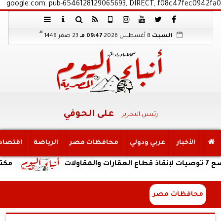
google.com, pub-6546128129065693, DIRECT, f08c47fec0942fa0
هـ
السبت
8 أغسطس 2026
09:47 مـ
23 صفر 1448
على الحوفي
رئيس التحرير
الأخبار
عربي ودولي
محافظات مصر
الرياضة
اقتصاد
مكتب التنسيق:
محافظات مصر