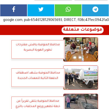
google.com, pub-6546128129065693, DIRECT, f08c47fec0942fa0
موضوعات متعلقة
محافظ المنوفية يناقش مقترحات
تطوير الهوية البصرية
محافظ المنوفية يشهد اصطفاف
الدفعة الثانية للمعدات الجديدة
محافظ المنوفية يتلقى تقريراً عن
خطة تطهير ورفع المخلفات بالترع