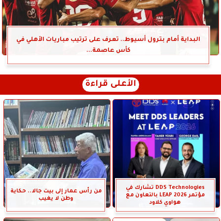
البداية أمام بترول أسيوط.. تعرف على ترتيب مباريات الأهلي في
كأس عاصمة...
الأعلى قراءة
DDS Technologies تشارك في
من رأس عمار إلى بيت جالا.. حكاية
مؤتمر LEAP 2026 بالتعاون مع
وطن لا يغيب
هواوي كلاود