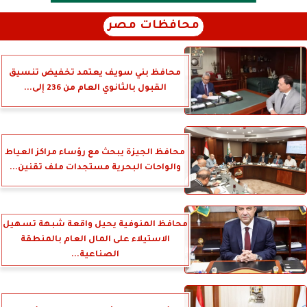
محافظات مصر
محافظ بني سويف يعتمد تخفيض تنسيق
القبول بالثانوي العام من 236 إلى...
محافظ الجيزة يبحث مع رؤساء مراكز العياط
والواحات البحرية مستجدات ملف تقنين...
محافظ المنوفية يحيل واقعة شبهة تسهيل
الاستيلاء على المال العام بالمنطقة
الصناعية...