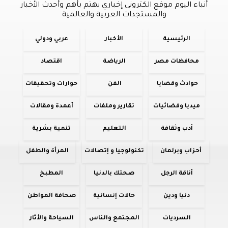
أنباء اليوم موقع الكترونى إخباري يهتم بأهم وأحدث الأخبار
والمستجدات العربية والعالمية
الرئيسية
الأخبار
عربي ودولي
محافظات مصر
الرياضة
اقتصاد
حوادث وقضايا
الفن
حوارات وتحقيقات
ميديا وفضائيات
تقارير وملفات
أعمدة ومقالات
أدب وثقافة
التعليم
تنمية بشرية
أحزاب وبرلمان
تكنولوجيا و إتصالات
المرأة والطفل
أناقة الرجل
صحتك بالدنيا
المطبخ
دنيا ودين
حالات إنسانية
صحافة المواطن
السرديات
المجتمع والناس
السياحة والأثار