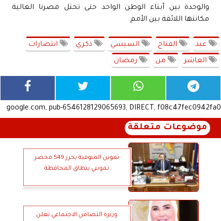
والوحدة بين أبناء الوطن الواحد حتى تحتل مصرنا الغالية
مكانتها اللائقة بين الأمم.
عبد
الفتاح
السيسي
ذكري
انتصارات
العاشر
من
رمضان
google.com, pub-6546128129065693, DIRECT, f08c47fec0942fa0
موضوعات متعلقة
تموين المنوفية يحرر 549 محضر
تمويني بنطاق المحافظة
وزيرة التضامن الاجتماعي تعلن