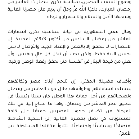
وجموع الشعب المصري، بمناسبة ذكرى انتصارات العاشر من
رمضان المبارك، داعيًا الله عزَّ وجلَّ أن يديم على مصرنا الغالية
وشعبها الأمن والسلام والاستقرار والرخاء.
وقال مفتي الجمهورية في بيانه بمناسبة ذكرى انتصارات
العاشر من رمضان السادس من أكتوبر 1973م المجيدة: إن
الانتصارات لا تتحقق إلا بالعمل والإعداد الجيد، والأوطان لا تبنى
بحسن النية فقط، ولكن يجب أن نبذل كل غالٍ ونفيس، وأن
نعلي من قيمة الإيثار في أنفسنا حتى نحقق رفعة الوطن ورقيه.
وأضاف فضيلة المفتي: "إن تلاحم أبناء مصر وتكاتفهم
بمختلف انتماءاتهم وطوائفهم خلال حرب العاشر من رمضان
وتضحياتهم من أجل حماية هذا الوطن كان سببًا رئيسيًّا في
تحقيق نصر العاشر من رمضان، وهذا ما نحتاج إليه في تلك
المرحلة من تضافر جهود المصريين جميعًا على كافة
المستويات كي نصل بمصرنا الغالية إلى التنمية الشاملة
اقتصاديًّا وسياسيًّا واجتماعيًّا، لتتبوأ مكانتها المستحقة بين
الأمم".