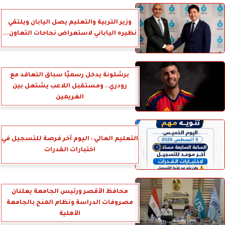
وزير التربية والتعليم يصل اليابان ويلتقي
نظيره الياباني لاستعراض نجاحات التعاون...
برشلونة يدخل رسميًا سباق التعاقد مع
رودري.. ومستقبل اللاعب يشتعل بين
الغريمين
التعليم العالي : اليوم آخر فرصة للتسجيل في
اختبارات القدرات
محافظ الأقصر ورئيس الجامعة يعلنان
مصروفات الدراسة ونظام المنح بالجامعة
الأهلية