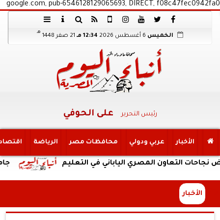
google.com, pub-6546128129065693, DIRECT, f08c47fec0942fa0
هـ
الخميس
6 أغسطس 2026
12:34 مـ
21 صفر 1448
على الحوفي
رئيس التحرير
الأخبار
عربي ودولي
محافظات مصر
الرياضة
اقتصاد
 التعاون المصري الياباني في التعليم
جامعة الإسكن
الأخبار