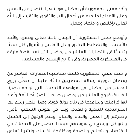
وأكد مفتي الجمهورية أن رمضان هو شهر الانتصار على النفس
وعلى الأعداء لما فيه من أعمال البر والتقوى والتقرب إلى الله
تعالى بإخلاص واجتهاد وعمل.
وأوضح مفتى الجمهورية أن الإيمان بالله تعالى ونصره والأخذ
بالأسباب والتخطيط الدقيق وبذل الأنفس والأموال كان سببًا
رئيسيًّا في انتصارات العاشر من رمضان التي تعد نقطة فارقة
في العسكرية المصرية، وفي تاريخ الإسلام والمسلمين.
واختتم مفتي الجمهورية كلمته بمناسبة انتصارات العاشر من
رمضان بتوجيه رسالة للمصريين قائلًا: علينا أن نتحلَّى بروح
العاشر من رمضان في مواجهة التحديات التي تواجه مصرنا
الغالية، فروح العاشر من رمضان صنعت نصرًا أحيا أمة وأعاد
لها كرامتها وساعدها في بناء دولة قوية، وهذا النصر رسم لها
استراتيجية للتنمية والتقدم، وبث في نفوس الشعب الأمل،
وحفزهم إلى العمل والبناء والإنتاج، وعدم الركون إلى الكسل
والتواكل، ورسخ في نفوسهم قيمة الانتصار على التحديات في
الاقتصاد والتعليم والصحة ومكافحة الفساد، ونشر التعاون