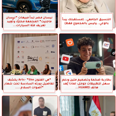
نيسان مصر تبدأ مبيعات ”نيسان
التنسيق الجامعي.. (مستقبلك يبدأ
ماجنيت” المجمعة محليًا، وتُعِيد
بالوعي.. وليس بالمجموع فقط)
تعريف فئة السيارات...
بطارية ضخمة وتصميم متين ودعم
”هي الفنون Arts- ”She يكشف
سهل لتطبيقات جوجل: لماذا يُعد
تفاصيل دورته السادسة تحت شعار
هاتف HUAWEI...
”أصوات السلام.....