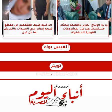
وزيرا الإنتاج الحربي والصحة يبحثان
الداخلية:ضبط المتهمين في مقطع
مستجدات عدد من المشروعات
فيديو إدعاء إحدي السيدات بالتحرش
القومية المشتركة
بها من قبل...
الفيس بوك
تويتر
Tweets by anbaaalyoum1