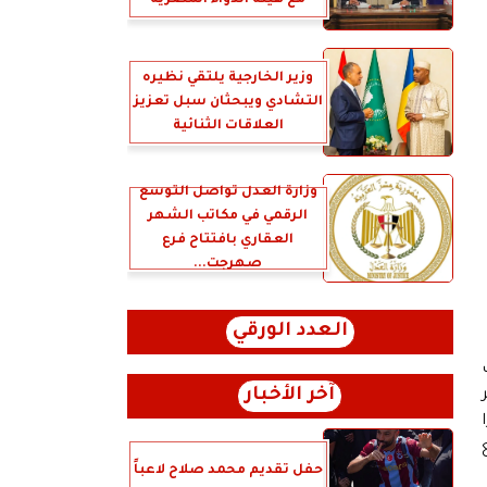
مع هيئة الدواء المصرية
وزير الخارجية يلتقي نظيره
التشادي ويبحثان سبل تعزيز
العلاقات الثنائية
وزارة العدل تُواصل التوسع
الرقمي في مكاتب الشهر
العقاري بافتتاح فرع
صهرجت...
العدد الورقي
آخر الأخبار
حفل تقديم محمد صلاح لاعباً