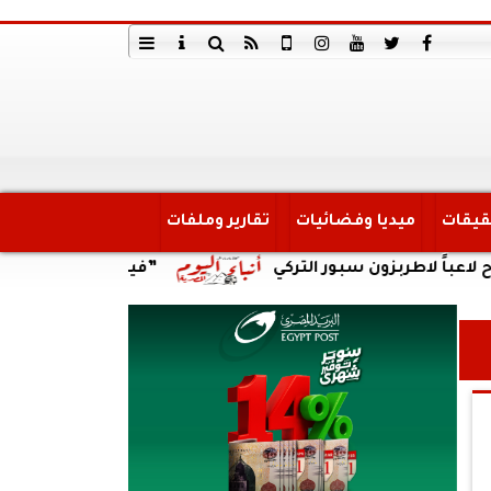
قيقات
ميديا وفضائيات
تقارير وملفات
ربزون سبور التركي
”فيفا” يهنئ شوقي غريب بتعيينه