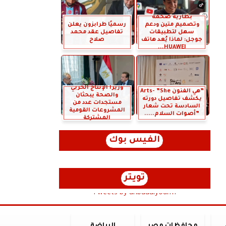
بطارية ضخمة
وتصميم متين ودعم
رسميًا طرابزون يعلن
سهل لتطبيقات
تفاصيل عقد محمد
جوجل: لماذا يُعد هاتف
صلاح
HUAWEI...
وزيرا الإنتاج الحربي
”هي الفنون Arts- ”She
والصحة يبحثان
يكشف تفاصيل دورته
مستجدات عدد من
السادسة تحت شعار
المشروعات القومية
”أصوات السلام.....
المشتركة
الفيس بوك
تويتر
Tweets by anbaaalyoum1