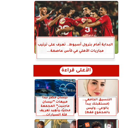
البداية أمام بترول أسيوط.. تعرف على ترتيب
مباريات الأهلي في كأس عاصمة...
الأعلى قراءة
نيسان مصر تبدأ
التنسيق الجامعي..
مبيعات ”نيسان
(مستقبلك يبدأ
ماجنيت” المجمعة
بالوعي.. وليس
محليًا، وتُعِيد تعريف
بالمجموع فقط)
فئة السيارات...