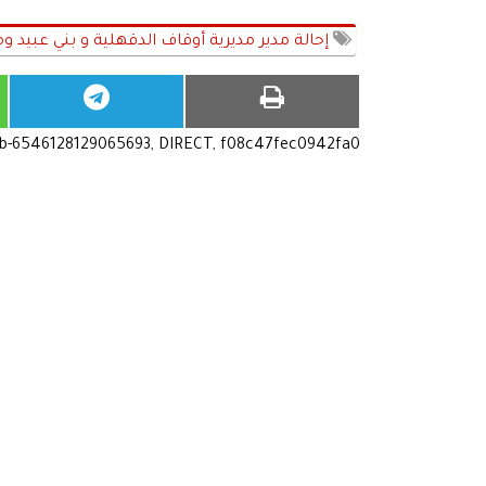
إحالة مدير مديرية أوقاف الدقهلية و بني عبيد ومف
ub-6546128129065693, DIRECT, f08c47fec0942fa0