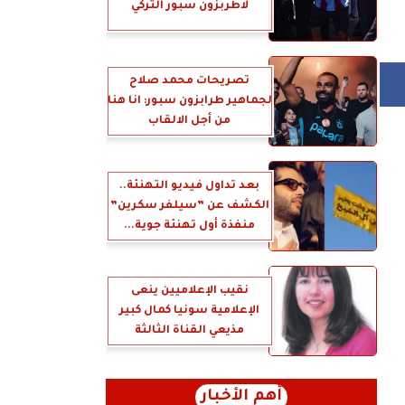
لاطربزون سبور التركي
تصريحات محمد صلاح
لجماهير طرابزون سبور: انا هنا
من أجل الالقاب
بعد تداول فيديو التهنئة..
الكشف عن ”سيلفر سكرين”
منفذة أول تهنئة جوية...
نقيب الإعلاميين ينعى
الإعلامية سونيا كمال كبير
مذيعي القناة الثالثة
أهم الأخبار