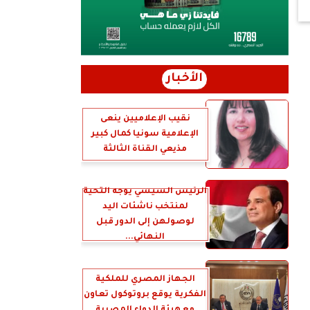
الأخبار
نقيب الإعلاميين ينعى
الإعلامية سونيا كمال كبير
مذيعي القناة الثالثة
الرئيس السيسي يوجه التحية
لمنتخب ناشئات اليد
لوصولهن إلى الدور قبل
النهائي...
الجهاز المصري للملكية
الفكرية يوقع بروتوكول تعاون