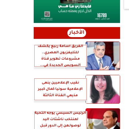
الأخبار
الفريق أسامة ربيع يكشف
للتليفزيون المصري..
مشروعات تطوير قناة
السويس الجديدة في...
نقيب الإعلاميين ينعى
الإعلامية سونيا كمال كبير
مذيعي القناة الثالثة
الرئيس السيسي يوجه التحية
لمنتخب ناشئات اليد
لوصولهن إلى الدور قبل