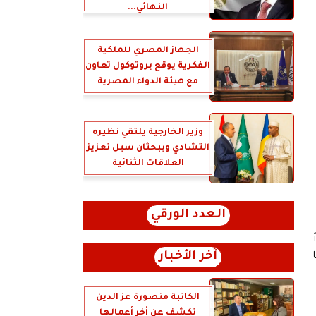
النهائي...
الجهاز المصري للملكية
الفكرية يوقع بروتوكول تعاون
مع هيئة الدواء المصرية
وزير الخارجية يلتقي نظيره
التشادي ويبحثان سبل تعزيز
العلاقات الثنائية
العدد الورقي
ً
آخر الأخبار
الكاتبة منصورة عز الدين
تكشف عن أخر أعمالها