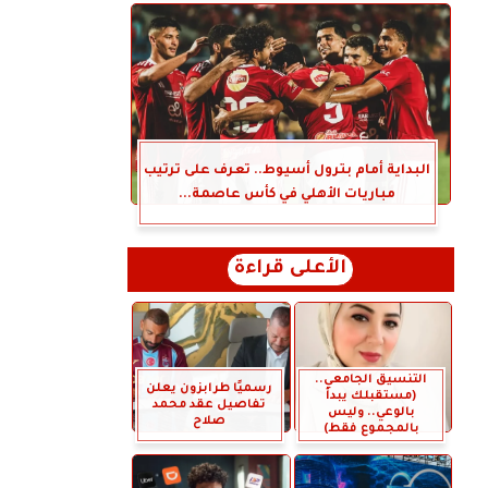
البداية أمام بترول أسيوط.. تعرف على ترتيب
مباريات الأهلي في كأس عاصمة...
الأعلى قراءة
التنسيق الجامعي..
رسميًا طرابزون يعلن
(مستقبلك يبدأ
تفاصيل عقد محمد
بالوعي.. وليس
صلاح
بالمجموع فقط)