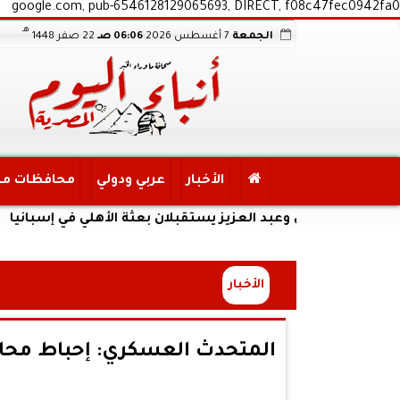
google.com, pub-6546128129065693, DIRECT, f08c47fec0942fa0
هـ
الجمعة
7 أغسطس 2026
06:06 صـ
22 صفر 1448
الأخبار
عربي ودولي
محافظات م
عدلي وعبد العزيز يستقبلان بعثة الأهلي في إسبانيا
الأخبار
المتحدث العسكري: إحباط محاول