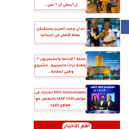
ل”يحكي أن ” علي...
عدلي وعبد العزيز يستقبلان
بعثة الأهلي في إسبانيا
مجلة ”الإذاعة والتليفزيون ” :
رقمنة تراث ماسبيرو.. مشروع
وطني لحماية...
DDS Technologies تشارك في
مؤتمر LEAP 2026 بالتعاون مع
هواوي كلاود
أهم الأخبار