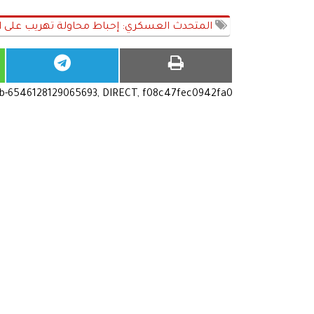
المتحدث العسكري: إحباط محاولة تهريب على ال
ub-6546128129065693, DIRECT, f08c47fec0942fa0