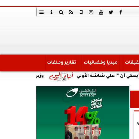
قيقات
ميديا وفضائيات
تقارير وملفات
” علي شاشة الأولي
وزير العمل يتابع حادث انقلاب س