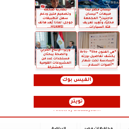
نيسان مصر تبدأ
بطارية ضخمة
مبيعات ”نيسان
وتصميم متين ودعم
ماجنيت” المجمعة
سهل لتطبيقات
محليًا، وتُعِيد تعريف
جوجل: لماذا يُعد هاتف
فئة السيارات...
HUAWEI...
وزيرا الإنتاج الحربي
”هي الفنون Arts- ”She
والصحة يبحثان
يكشف تفاصيل دورته
مستجدات عدد من
السادسة تحت شعار
المشروعات القومية
”أصوات السلام.....
المشتركة
الفيس بوك
تويتر
Tweets by anbaaalyoum1