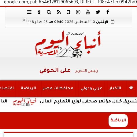
google.com, pub-6546128129065693, DIRECT, f08c47fec0942fa0
هـ
الإثنين
10 أغسطس 2026
09:10 صـ
25 صفر 1448
على الحوفي
رئيس التحرير
الأخبار
عربي ودولي
محافظات مصر
الرياضة
اقتصاد
 خلال مؤتمر صحفى لوزير التعليم العالى
الداخلية:ض
الرياضة