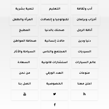
أدب وثقافة
التعليم
تنمية بشرية
أحزاب وبرلمان
تكنولوجيا و إتصالات
المرأة والطفل
أناقة الرجل
صحتك بالدنيا
المطبخ
دنيا ودين
حالات إنسانية
صحافة المواطن
السرديات
المجتمع والناس
السياحة والأثار
عالم السيارات
استشارات قانونية
السعادة
منوعات
العدد الورقي
من نحن
اعلن معنا
الخصوصية
اتصل بنا



