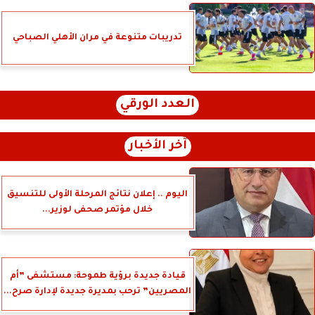
تدريبات متنوعة في مران الأهلي الصباحي
العدد الورقي
آخر الأخبار
اليوم .. إعلان نتائج المرحلة الأولى للتنسيق
خلال مؤتمر صحفى لوزير...
قيادة جديدة برؤية طموحة: مستشفى ”أم
المصريين” ترحب بمديرة جديدة لإدارة صرح...