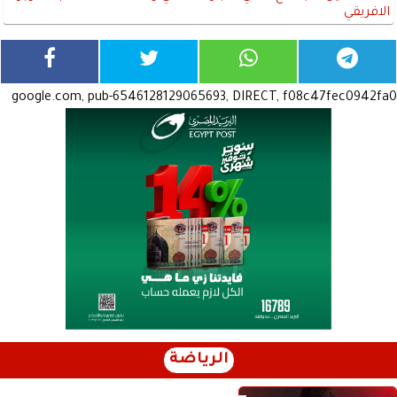
الافريقي
google.com, pub-6546128129065693, DIRECT, f08c47fec0942fa0
الرياضة