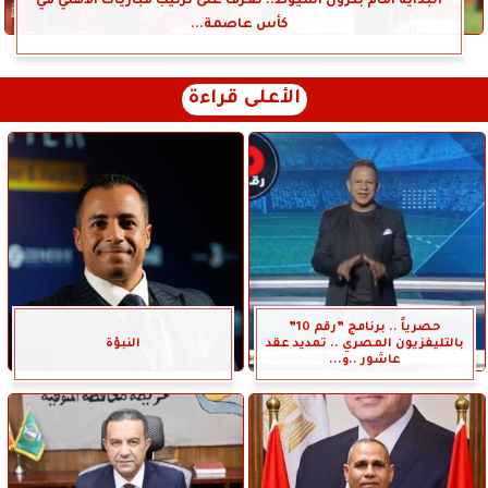
البداية أمام بترول أسيوط.. تعرف على ترتيب مباريات الأهلي في
كأس عاصمة...
الأعلى قراءة
حصرياً .. برنامج ”رقم 10”
بالتليفزيون المصري .. تمديد عقد
النبؤة
عاشور ..و...