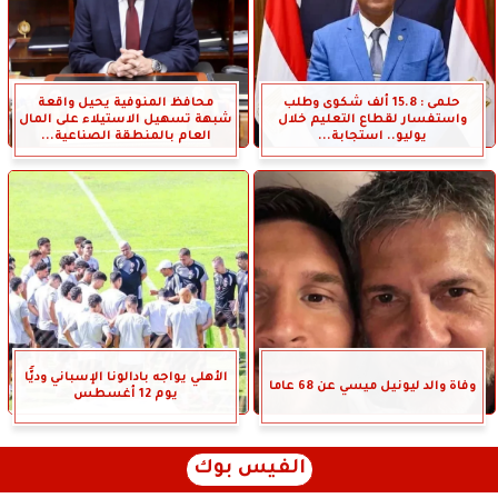
حلمى : 15.8 ألف شكوى وطلب
محافظ المنوفية يحيل واقعة
واستفسار لقطاع التعليم خلال
شبهة تسهيل الاستيلاء على المال
يوليو.. استجابة...
العام بالمنطقة الصناعية...
الأهلي يواجه بادالونا الإسباني وديًّا
وفاة والد ليونيل ميسي عن 68 عاما
يوم 12 أغسطس
الفيس بوك