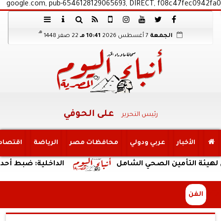
google.com, pub-6546128129065693, DIRECT, f08c47fec0942fa0
هـ
الجمعة
7 أغسطس 2026
10:41 مـ
22 صفر 1448
على الحوفي
رئيس التحرير
الأخبار
عربي ودولي
محافظات مصر
الرياضة
اقتصاد
أمين الصحي الشامل
الداخلية: ضبط أحد الأشخاص ل
الفن