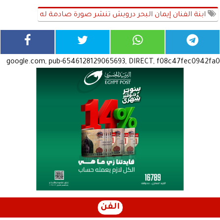
ابنة الفنان إيمان البحر درويش تنشر صورة صادمة له
google.com, pub-6546128129065693, DIRECT, f08c47fec0942fa0
الفن