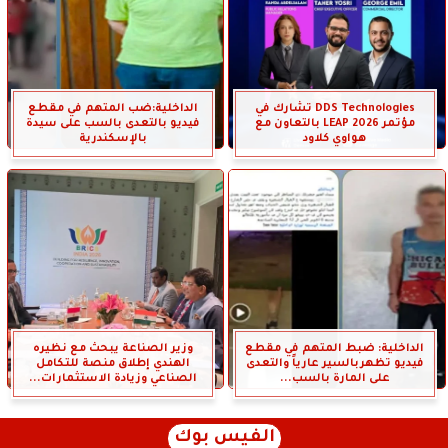
DDS Technologies تشارك في
الداخلية:ضب المتهم في مقطع
مؤتمر LEAP 2026 بالتعاون مع
فيديو بالتعدى بالسب على سيدة
هواوي كلاود
بالإسكندرية
الداخلية: ضبط المتهم في مقطع
وزير الصناعة يبحث مع نظيره
فيديو تظهربالسير عارياً والتعدى
الهندي إطلاق منصة للتكامل
على المارة بالسب...
الصناعي وزيادة الاستثمارات...
الفيس بوك