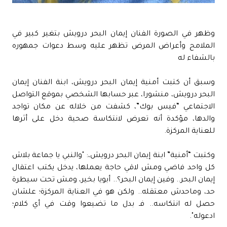
وظهر في الصورة الفنان إيمان البحر درويش بتغير كبير في
الملامح وأعراض المرض تظهر عليه وسط دعوات جمهوره
بالشفاء له
وسبق أن كتبت أمنية إيمان البحر درويش، ابنة الفنان إيمان
البحر درويش، منشورا، عبر حسابها الشخصي بموقع التواصل
الاجتماعي “فيس بوك”، كشفت من خلاله عن مكان تواجد
والدها، مؤكدة أنه تعرض لانتكاسة صحية دخل على أثرها
للعناية المركزة.
وكتبت “أمنية” ابنة إيمان البحر درويش،: "والنبي يا جماعة بلاش
كل واحد فاضي ومش لاقي حاجة يعملها، يدخل يكتب اعتقال
إيمان البحر.. وفين إيمان البحر؟.. أبويا بخير، ومش تحت سيطرة
حد، وماحدش معتقله.. ولكن هو في العناية المركزة؛ علشان
حصل له انتكاسه.. فـ بدل ما تضيعوا وقت في أي كلام؛
ادعوله".