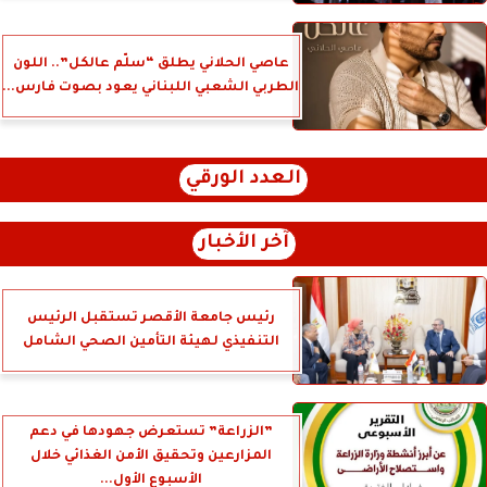
عاصي الحلاني يطلق “سلّم عالكل”.. اللون
الطربي الشعبي اللبناني يعود بصوت فارس...
العدد الورقي
آخر الأخبار
رئيس جامعة الأقصر تستقبل الرئيس
التنفيذي لهيئة التأمين الصحي الشامل
”الزراعة” تستعرض جهودها في دعم
المزارعين وتحقيق الأمن الغذائي خلال
الأسبوع الأول...