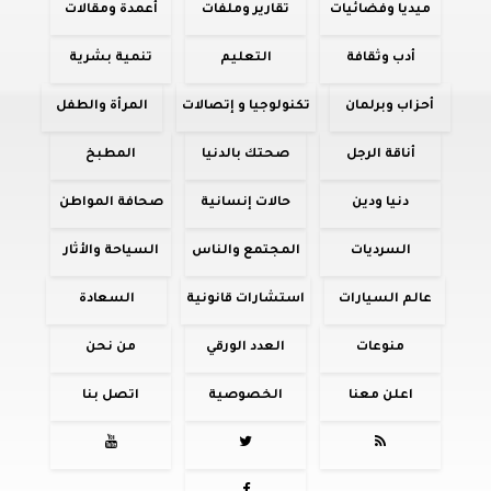
ميديا وفضائيات
تقارير وملفات
أعمدة ومقالات
أدب وثقافة
التعليم
تنمية بشرية
أحزاب وبرلمان
تكنولوجيا و إتصالات
المرأة والطفل
أناقة الرجل
صحتك بالدنيا
المطبخ
دنيا ودين
حالات إنسانية
صحافة المواطن
السرديات
المجتمع والناس
السياحة والأثار
عالم السيارات
استشارات قانونية
السعادة
منوعات
العدد الورقي
من نحن
اعلن معنا
الخصوصية
اتصل بنا


