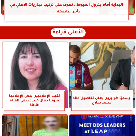
البداية أمام بترول أسيوط.. تعرف على ترتيب مباريات الأهلي في
كأس عاصمة...
الأعلى قراءة
نقيب الإعلاميين ينعى الإعلامية
رسميًا طرابزون يعلن تفاصيل عقد
سونيا كمال كبير مذيعي القناة
محمد صلاح
الثالثة