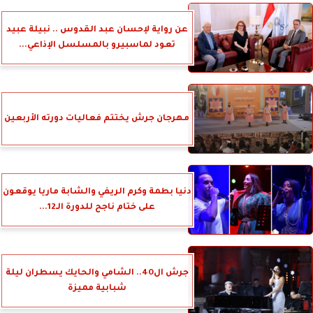
عن رواية لإحسان عبد القدوس .. نبيلة عبيد
تعود لماسبيرو بالمسلسل الإذاعي...
مهرجان جرش يختتم فعاليات دورته الأربعين
دنيا بطمة وكرم الريفي والشابة ماريا يوقعون
على ختام ناجح للدورة الـ12...
جرش ال40.. الشامي والحايك يسطران ليلة
شبابية مميزة