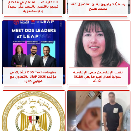
الداخلية:ضب المتهم في مقطع
رسميًا طرابزون يعلن تفاصيل عقد
فيديو بالتعدى بالسب على سيدة
محمد صلاح
بالإسكندرية
نقيب الإعلاميين ينعى الإعلامية
DDS Technologies تشارك في
سونيا كمال كبير مذيعي القناة
مؤتمر LEAP 2026 بالتعاون مع
الثالثة
هواوي كلاود