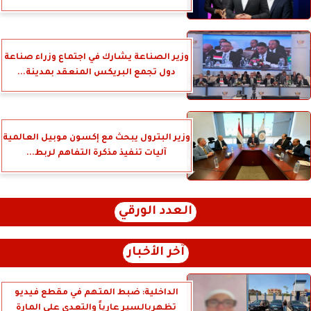
وزير الصناعة يشارك في اجتماع وزراء صناعة
دول تجمع البريكس المنعقد بمدينة...
وزير البترول يبحث مع إكسون موبيل العالمية
آليات تنفيذ مذكرة التفاهم لربط...
العدد الورقي
آخر الأخبار
الداخلية: ضبط المتهم في مقطع فيديو
تظهربالسير عارياً والتعدى على المارة