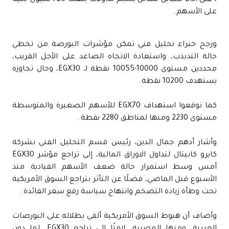
على الأسهم.
ورجح خبراء تحليل فني تمكن مؤشرات البورصة من تخطي
حالة التذبذب، واستعادة الاتجاه الصاعد على الأجل القريب،
محددين مستوى 10000-10055 نقطة لـ EGX30، وحال تجاوزه
يستهدف 10200 نقطة.
كما توقعوا استهداف EGX70 للأسهم الصغيرة والمتوسطة
مستوى 2230 ومنها لمناطق 2280 نقطة .
وأشار أدهم جمال الدين، رئيس قسم التحليل الفني بشركة
كايرو كابيتال لتداول الاوراق المالية، إلى تراجع مؤشر EGX30
أمس وسط استمرار حالة ضعف الأسهم القيادية منذ
الأسبوع قبل الماضي، فضلًا عن التأثر بتراجع السوق الأمريكية
تحت وطأة زيادة التضخم وانتهاج سياسة رفع سعر الفائدة .
وأضاف أن هبوط السوق الأمريكية ألقى بظلاله على البورصات
العربية، ومنها المصرية، لافتًا إلى تراجع EGX30، لما دون