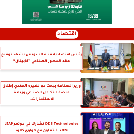
اقتصاد
رئيس اقتصادية قناة السويس يشهد توقيع
عقد المطور الصناعي ”كابيتال”
وزير الصناعة يبحث مع نظيره الهندي إطلاق
منصة للتكامل الصناعي وزيادة
الاستثمارات...
DDS Technologies تشارك في مؤتمر LEAP
2026 بالتعاون مع هواوي كلاود