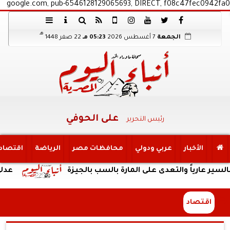
google.com, pub-6546128129065693, DIRECT, f08c47fec0942fa0
هـ
الجمعة
7 أغسطس 2026
05:23 مـ
22 صفر 1448
على الحوفي
رئيس التحرير
الأخبار
عربي ودولي
محافظات مصر
الرياضة
اقتصاد
ً والتعدى على المارة بالسب بالجيزة
عدلي وعبد ال
اقتصاد