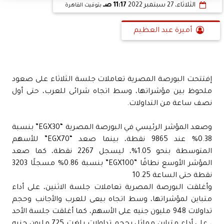
الثلاثاء، 27 سبتمبر 2022
11:17 صـ
بتوقيت القاهرة
أميرة عبد العظيم
إفتتحت البورصة المصرية تعاملات جلسة الثلاثاء على صعود
ملحوظ بين مؤشراتها، وسط اتجاه شرائى للعرب، حتى أول
نصف ساعة من التداولات.
وصعد المؤشر الرئيسي في البورصة المصرية “EGX30” بنسبة
0.38% عند 9865 نقطة، بينما صعد “EGX70” للأسهم
المتوسطة بنحو 1.05%، ليسجل 2267 نقطة، كما صعد
المؤشر الأوسع نطاقًا ”EGX100” بنسبة 0.86% مسجلًا 3203
نقطة حتى الساعة 10.25
وأغلقت البورصة المصرية تعاملات جلسة الاثنين، على أداء
متباين لمؤشراتها، وسط اتجاه بيعى للعرب والأجانب وحجم
تداولات 948 مليون جنيه على الأسهم، كما أغلقت جلسة الأحد
، على أداء متباين مماثل بحجم تداولات بلغت 725 مليون جنيه