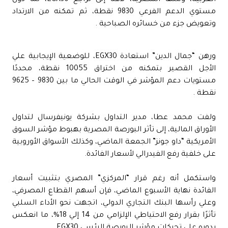
مستوي الدعم الفرعي 9830 نقطة، ثم تمكنه من الارتداد
وتعويض جزء من خسائره الصباحية .
ورهن “جمال الدين” استعادة EGX30، للوضعية الإيجابية علي
الأجل القصير بتمكنه من اختراق 10055 نقطة، محددًا
مستويات دعم المؤشر في الوقت الحالي ما بين 9830 – 9625
نقطة .
ولفت محمد عطا، مدير التداول بشركة يونيفرسال لتداول
الأوراق المالية، إلى تأثر البورصة المصرية بهبوط مؤشر السوق
الأمريكية “داو جونز” الجمعة الماضي، وكذلك الأسواق الأوروبية
على خلفية رفع الفيدرالي لأسعار الفائدة.
واستكمل أنه رغم قرار “المركزي” المصري بتثبيت أسعار
الفائدة نهاية الأسبوع الماضي، فإن أسهم القطاع المصرفي،
وعلي رأسها البنك التجاري الدولي، اتجهت نحو الأداء السلبي
تأثرًا بقرار رفع الاحتياطي الإلزامي من 14 إلي 18%، ما انعكس
بدوره علي تحركات مؤشر البورصة الرئسي EGX30.