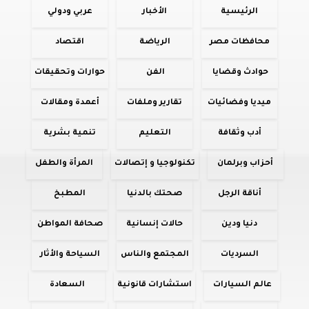
الرئيسية
الأخبار
عربي ودولي
محافظات مصر
الرياضة
اقتصاد
حوادث وقضايا
الفن
حوارات وتحقيقات
ميديا وفضائيات
تقارير وملفات
أعمدة ومقالات
أدب وثقافة
التعليم
تنمية بشرية
أحزاب وبرلمان
تكنولوجيا و إتصالات
المرأة والطفل
أناقة الرجل
صحتك بالدنيا
المطبخ
دنيا ودين
حالات إنسانية
صحافة المواطن
السرديات
المجتمع والناس
السياحة والأثار
عالم السيارات
استشارات قانونية
السعادة