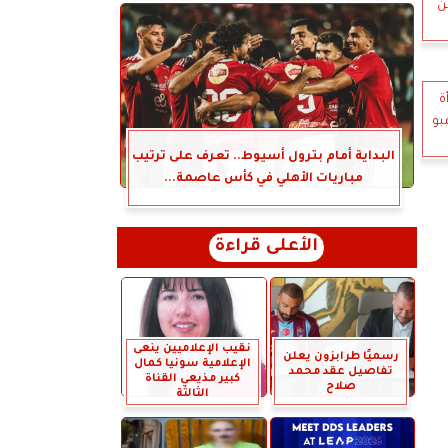
100.1% ”من
ة
بو
البداية أمام بترول أسيوط.. تعرف على ترتيب
مباريات الأهلي في كأس عاصمة...
الأعلى قراءة
نقيب الإعلاميين ينعى
رسميًا طرابزون يعلن
الإعلامية سونيا كمال
تفاصيل عقد محمد
كبير مذيعي القناة
صلاح
الثالثة