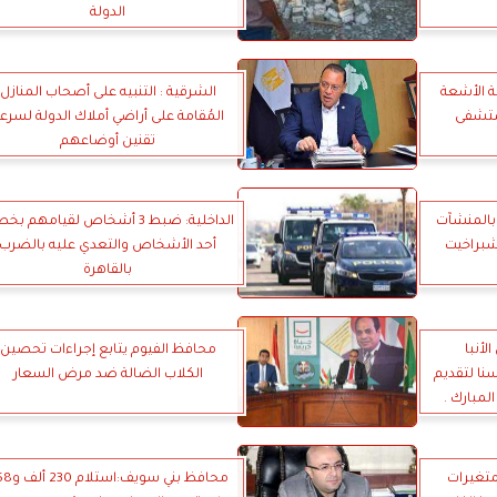
الدولة
ة الأشعة
الشرقية : التنبيه على أصحاب المنازل
مستشفى
المُقامة على أراضي أملاك الدولة لسرع
تقنين أوضاعهم
لعاملين بالمنشآت
الداخلية: ضبط 3 أشخاص لقيامهم ب
شبراخيت
أحد الأشخاص والتعدي عليه بالضرب
بالقاهرة
أنبا
محافظ الفيوم يتابع إجراءات تحصين
ا لتقديم
الكلاب الضالة ضد مرض السعار
لمبارك .
متغيرات
محافظ بني سويف:اس