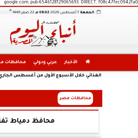
google.com, pub-6546128129065693, DIRECT, f08c47fec0942fa0
هـ
الجمعة
7 أغسطس 2026
08:02 مـ
22 صفر 1448
الأخبار
عربي ودولي
محافظات م
لأمن الغذائي خلال الأسبوع الأول من أغسطس الجاري
محافظات مصر
محافظ دمياط تفتتح