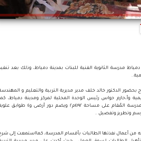
ياط مدرسة الثانوية الفنية للبنات بمدينة دمياط، وذلك بعد تنفيذ
ية..
ح بحضور الدكتور خالد خلف مدير مديرية التربية والتعليم و المهندسة
ية وأ،حازم حواس رئيس الوحدة المحلية لمركز ومدينة دمياط، كما
اطلعت على ما تم تنفيذه من أعمال لمبنى المدرسة المُقام على مساحة ٤١٩٢م٢ ويضم دور أرضى و٤ طوابق 
ه من أعمال نفذتها الطالبات بأقسام المدرسة، كمااستمعت إلى شرح