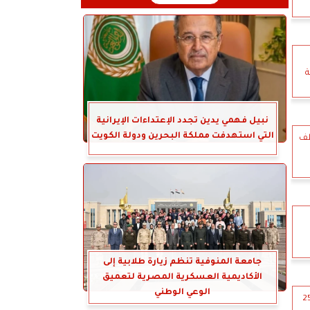
ة
نبيل فهمي يدين تجدد الإعتداءات الإيرانية
التي استهدفت مملكة البحرين ودولة الكويت
خطف
جامعة المنوفية تنظم زيارة طلابية إلى
الأكاديمية العسكرية المصرية لتعميق
الوعي الوطني
تلام 230 ألف و258