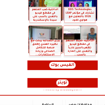
DDS Technologies
الداخلية:ضب المتهم
تشارك في مؤتمر LEAP
في مقطع فيديو
2026 بالتعاون مع
بالتعدى بالسب على
هواوي كلاود
سيدة بالإسكندرية
الداخلية: ضبط المتهم
وزير الصناعة يبحث مع
في مقطع فيديو
نظيره الهندي إطلاق
تظهربالسير عارياً
منصة للتكامل
والتعدى على المارة
الصناعي وزيادة
بالسب...
الاستثمارات...
الفيس بوك
تويتر
Tweets by anbaaalyoum1