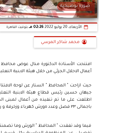
صورة توضيحية
الأربعاء، 20 يوليو 2022
02:26 مـ
بتوقيت القاهرة
محمد شاكر المرسي
افتتحت الأستاذة الدكتورة منال عوض محافظ دم
أعمال الاحلال الجزئي من خلال هيئة الابنية التعليم
حيث ازاحت " المحافظ " الستار عن لوحة الافتتا
جيهان حسين رئيس قطاع هيئة الابنية التعليم
باجمالى ٣٣ فصل وعدد ٥ورش كهرباء وزخرفة و رسم وتطريز وتفصيل ..
فيما وقد تفقدت " المحافظ " الورش وما تضمنت