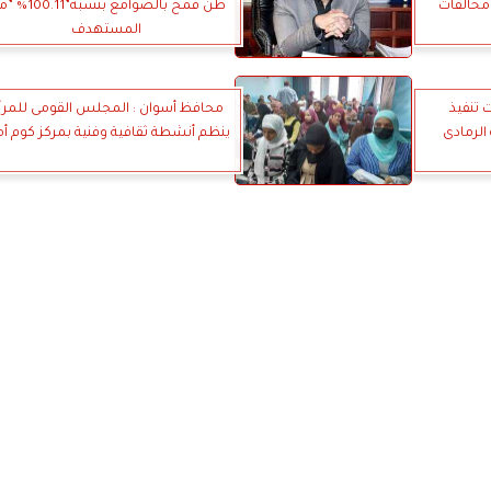
مخالفات
طن قمح بالصوامع بنسبة”1
المستهدف
 تنفيذ
محافظ أسوان : المجلس القومى للمرأ
الرمادى
ينظم أنشطة ثقافية وفنية بمركز كوم أم