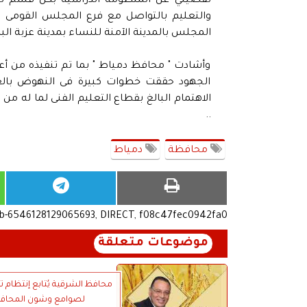
تفصيلي عن المنظومة الدراسية بكل قسم لتأه
والتعليم بالتواصل مع فرع المجلس القومى ل
المجلس بالمدينة الآمنة للنساء بمدينة عزبة البر
وأشادت " محافظ دمياط " بما تم تنفيذه من أع
الجهود حققت خطوات كبيرة فى النهوض بالعملي
الاهتمام البالغ بقطاع التعليم الفنى لما له من
..
محافظة
دمياط
ub-6546128129065693, DIRECT, f08c47fec0942fa0
موضوعات متعلقة
محافظ الشرقية يُتابع إنتظام ت
لصوامع وشون المحاف