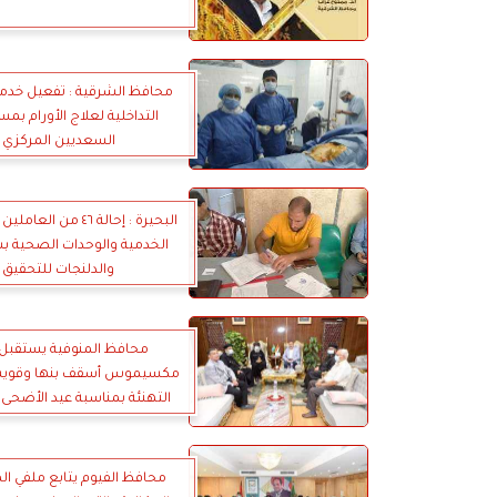
محافظ الشرقية : تفعيل خدم
التداخلية لعلاج الأورام ب
السعديين المركزي
البحيرة : إحالة ٤٦ من ا
الخدمية والوحدات الصحية ب
والدلنجات للتحقيق
محافظ المنوفية يستقبل ال
مكسيموس أسقف بنها وقويسن
التهنئة بمناسبة عيد الأضحى ا
محافظ الفيوم يتابع ملفي ال