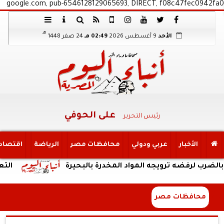
google.com, pub-6546128129065693, DIRECT, f08c47fec0942fa0
هـ
الأحد
9 أغسطس 2026
02:49 مـ
24 صفر 1448
على الحوفي
رئيس التحرير
الأخبار
عربي ودولي
محافظات مصر
الرياضة
اقتصاد
 ترويجه المواد المخدرة بالبحيرة
التعليم العال
محافظات مصر