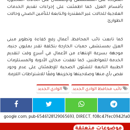
المترددة على المستشفى والإطمئنان على الحالات المحجوزة
بأقسام العزل. كما اطمئنت على إجراءات تقديم الخدمات
العلاجية للحالات غير المقتدرة والتابعة للتأمين الصحي وحالات
الطوارئ.
كما تابعت نائب المحافظ، أعمال رفع كفاءة وتطوير مبنى
العزل بمستشفى حميات الخارجة بتكلفة تقدر بمليون جنيه،
موجهة بسرعة الإنتهاء من الأعمال في أسرع وقت لتقديم
الخدمة للمواطنين، كما تفقدت مخازن الأدوية والمستلزمات
الطبية التابعة للشئون الصحية للإطمئنان على عدم وجود
نقص بأي منها وصلاحيتها وتخزينها وفقًا للاشتراطات اللازمة.
نائب محافظ الوادي الجديد
الوادي الجديد
google.com, pub-6546128129065693, DIRECT, f08c47fec0942fa0
موضوعات متعلقة