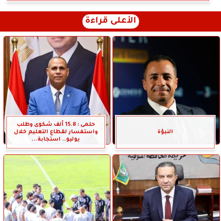
الأعلى قراءة
حلمى : 15.8 ألف شكوى وطلب
النبؤة
واستفسار لقطاع التعليم خلال
يوليو.. استجابة...