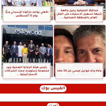
محافظ المنوفية يحيل واقعة
الأهلي يواجه بادالونا الإسباني وديًّا
شبهة تسهيل الاستيلاء على المال
يوم 12 أغسطس
العام بالمنطقة الصناعية...
رئيس هيئة الرعاية الصحية يزور
وفاة والد ليونيل ميسي عن 68 عاما
مجموعة إستوورلد لبحث الشراكات
الاستراتيجية ...
الفيس بوك