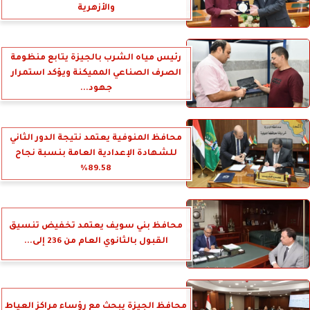
والأزهرية
رئيس مياه الشرب بالجيزة يتابع منظومة
الصرف الصناعي المميكنة ويؤكد استمرار
جهود...
محافظ المنوفية يعتمد نتيجة الدور الثاني
للشهادة الإعدادية العامة بنسبة نجاح
89.58%
محافظ بني سويف يعتمد تخفيض تنسيق
القبول بالثانوي العام من 236 إلى...
محافظ الجيزة يبحث مع رؤساء مراكز العياط