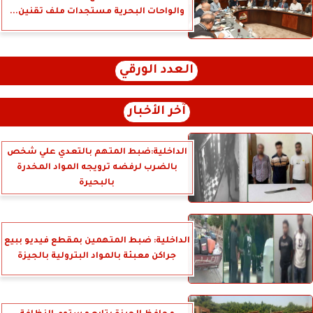
والواحات البحرية مستجدات ملف تقنين...
العدد الورقي
آخر الأخبار
الداخلية:ضبط المتهم بالتعدي علي شخص
بالضرب لرفضه ترويجه المواد المخدرة
بالبحيرة
الداخلية: ضبط المتهمين بمقطع فيديو ببيع
جراكن معبئة بالمواد البترولية بالجيزة