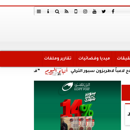
قيقات
ميديا وفضائيات
تقارير وملفات
ربزون سبور التركي
”فيفا” يهنئ شوقي غريب بتعيينه 