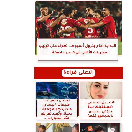
البداية أمام بترول أسيوط.. تعرف على ترتيب
مباريات الأهلي في كأس عاصمة...
الأعلى قراءة
نيسان مصر تبدأ
التنسيق الجامعي..
مبيعات ”نيسان
(مستقبلك يبدأ
ماجنيت” المجمعة
بالوعي.. وليس
محليًا، وتُعِيد تعريف
بالمجموع فقط)
فئة السيارات...