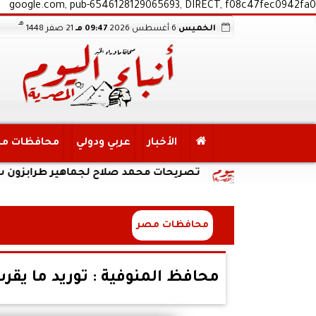
google.com, pub-6546128129065693, DIRECT, f08c47fec0942fa0
هـ
الخميس
6 أغسطس 2026
09:47 مـ
21 صفر 1448
الأخبار
عربي ودولي
محافظات م
تصريحات محمد صلاح لجماهير طرابزون سبور: انا هنا 
محافظات مصر
محافظ المنوفية : توريد ما يقرب من 91 ألف طن قمح منذ بدء م