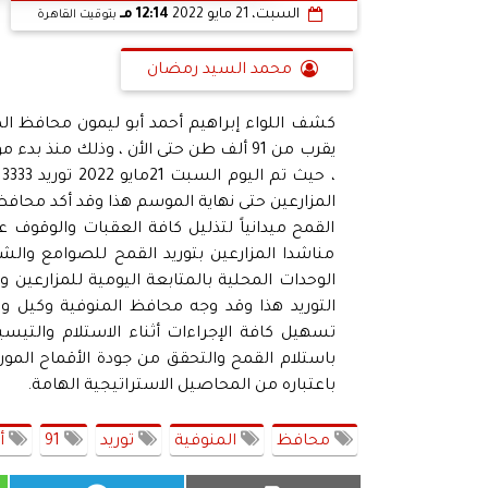
السبت، 21 مايو 2022
12:14 مـ
بتوقيت القاهرة
محمد السيد رمضان
كشف اللواء إبراهيم أحمد أبو ليمون محافظ الم
يقرب من 91 ألف طن حتى الأن ، وذلك م
المزارعين حتى نهاية الموسم هذا وقد أكد محاف
القمح ميدانياً لتذليل كافة العقبات والوقوف 
مناشدا المزارعين بتوريد القمح للصوامع وا
الوحدات المحلية بالمتابعة اليومية للمزارعين وع
التوريد هذا وقد وجه محافظ المنوفية وكيل وز
تسهيل كافة الإجراءات أثناء الاستلام والتيس
باستلام القمح والتحقق من جودة الأقماح المو
باعتباره من المحاصيل الاستراتيجية الهامة.
محافظ
المنوفية
توريد
91
أ