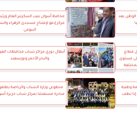
الوطن بعد
محافظ أسوان ينيب السكرتير العام ورئ
ا
مركز إدفو لإفتتاح مسجدى الزهراء والش
البيومى
 قطاع
أبطال دوري مراكز شباب محافظات الغرب
قدمة على مستوى
والبحر الأحمر وبورسعيد
مختلفة
ة وطنية ..
متطوعي وزارة الشباب والرياضة يطلقو
 إذا تطلب
مبادرة مستقبلنا بمركز شباب جزيرة أسو