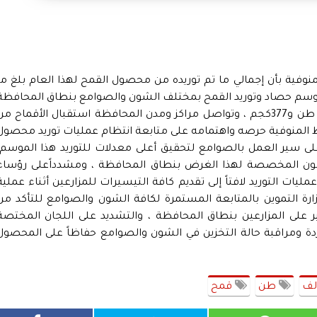
نوفية بأن إجمالي ما تم توريده من محصول القمح لهذا العام بلغ ما
نذ بدء موسم حصاد وتوريد القمح بمختلف الشون والصوامع بنطاق المحافظة
، حيث تم اليوم السبت 21مايو 2022 توريد 3333 طن و377كجم ، وتواصل مراكز ومدن المحافظة استقبال الأقماح م
ظ المنوفية حرصه واهتمامه على متابعة انتظام عمليات توريد محصول
على سير العمل بالصوامع لتحقيق أعلى معدلات للتوريد هذا الموسم،
لشون المخصصة لهذا الغرض بنطاق المحافظة ، ومشدداًعلى رؤساء
مليات التوريد لافتاً إلى تقديم كافة التيسيرات للمزارعين أثناء عملية
ارة التموين بالمتابعة المستمرة لكافة الشون والصوامع للتأكد من
ير على المزارعين بنطاق المحافظة ، والتشديد على اللجان المختصة
ردة ومراقبة حالة التخزين في الشون والصوامع حفاظاً على المحصول
لف
طن
قمح