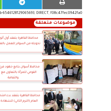
ub-6546128129065693, DIRECT, f08c47fec0942fa0
موضوعات متعلقة
محافظ القاهرة يتفقد أول أت
تحويله من السولار للعمل بالغا
محافظ أسوان يتابع جهود فر
القومي للمرأة بالتعاون مع 
والثقافة
محافظ القاهرة يتفقد بدء امتحا
العام (الترم الثاني) للشهادة ا