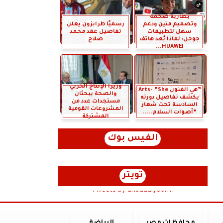
بطارية ضخمة
وتصميم متين ودعم
رسميًا طرابزون يعلن
سهل لتطبيقات
تفاصيل عقد محمد
جوجل: لماذا يُعد هاتف
صلاح
HUAWEI...
وزيرا الإنتاج الحربي
”هي الفنون Arts- ”She
والصحة يبحثان
يكشف تفاصيل دورته
مستجدات عدد من
السادسة تحت شعار
المشروعات القومية
”أصوات السلام.....
المشتركة
الفيس بوك
تويتر
Tweets by anbaaalyoum1