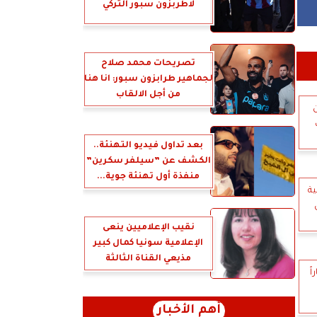
لاطربزون سبور التركي
تصريحات محمد صلاح
لجماهير طرابزون سبور: انا هنا
من أجل الالقاب
ن
بعد تداول فيديو التهنئة..
الكشف عن ”سيلفر سكرين”
منفذة أول تهنئة جوية...
ية
نقيب الإعلاميين ينعى
الإعلامية سونيا كمال كبير
مذيعي القناة الثالثة
ً
أهم الأخبار