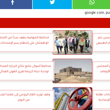
google.com, p
وبيس يتم
محافظ المنوفية يتفقد عدداً من اللجا
ز الطبيعي
للإطمئنان علي إنتظام سير الإمتحانات
ع المجلس
محافظ أسوان يتابع نتائج الزيارة الميدان
الأوقاف
لوحدة حياة كريمة لقرى العون الغذائي
نات نهاية
وقف توريد الغاز الروسي إلى فنلندا اعتبارا
لإعدادية
من اليوم