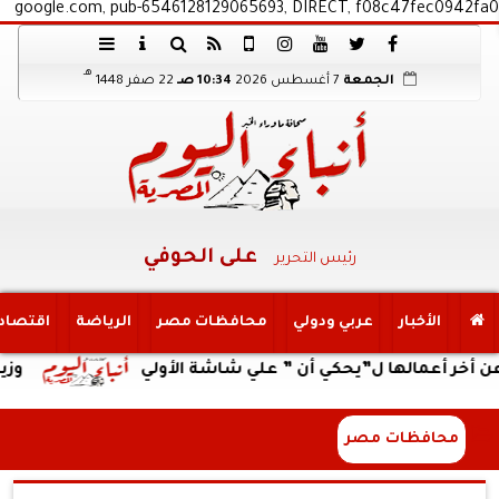
google.com, pub-6546128129065693, DIRECT, f08c47fec0942fa0
هـ
الجمعة
7 أغسطس 2026
10:34 صـ
22 صفر 1448
على الحوفي
رئيس التحرير
الأخبار
عربي ودولي
محافظات مصر
الرياضة
اقتصاد
الها ل”يحكي أن ” علي شاشة الأولي
وزير العمل يتا
محافظات مصر