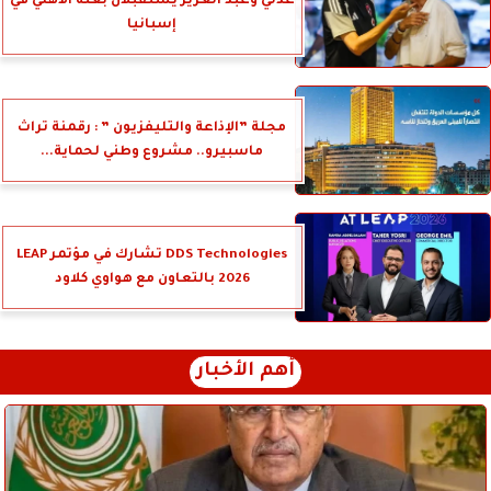
عدلي وعبد العزيز يستقبلان بعثة الأهلي في
إسبانيا
مجلة ”الإذاعة والتليفزيون ” : رقمنة تراث
ماسبيرو.. مشروع وطني لحماية...
DDS Technologies تشارك في مؤتمر LEAP
2026 بالتعاون مع هواوي كلاود
أهم الأخبار