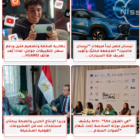
نيسان مصر تبدأ مبيعات ”نيسان
بطارية ضخمة وتصميم متين ودعم
ماجنيت” المجمعة محليًا، وتُعِيد
سهل لتطبيقات جوجل: لماذا يُعد
تعريف فئة السيارات...
هاتف HUAWEI...
”هي الفنون Arts- ”She يكشف
وزيرا الإنتاج الحربي والصحة يبحثان
تفاصيل دورته السادسة تحت شعار
مستجدات عدد من المشروعات
”أصوات السلام.....
القومية المشتركة