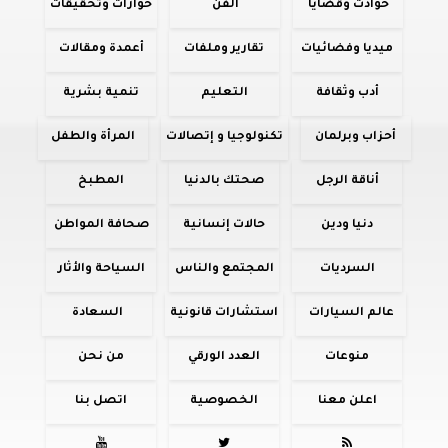
حوادث وقضايا
الفن
حوارات وتحقيقات
ميديا وفضائيات
تقارير وملفات
أعمدة ومقالات
أدب وثقافة
التعليم
تنمية بشرية
أحزاب وبرلمان
تكنولوجيا و إتصالات
المرأة والطفل
أناقة الرجل
صحتك بالدنيا
المطبخ
دنيا ودين
حالات إنسانية
صحافة المواطن
السرديات
المجتمع والناس
السياحة والأثار
عالم السيارات
استشارات قانونية
السعادة
منوعات
العدد الورقي
من نحن
اعلن معنا
الخصوصية
اتصل بنا


