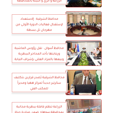
الزراعة و الري و البيئة بالمحافظة
محافظ الشرقية : إلاستعداد
لإستقبال فعاليات الدورة الأولى من
مهرجان تل بسطة
محافظ أسوان : نقل رؤوس الماشية
ورعايتها بأحد المحاجر البيطرية
وبيعها بالمزاد العلنى بإشراف النيابة
العامة لتعويض المواطنين بقضية
المسريح
محافظ الشرقية يُصدر قرارين بتكليف
سكرتير جديداً لمركز ههيا ومديراً
للمكتب الفني
الزراعة تنظم قافلة بيطرية مجانية
بمحافظة سوهاج ضمن مبادرة حياة