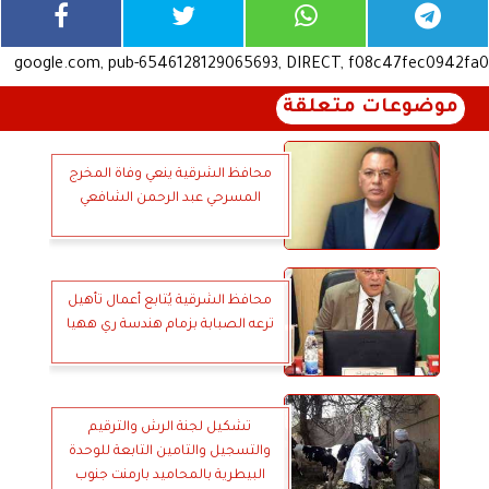
google.com, pub-6546128129065693, DIRECT, f08c47fec0942fa0
موضوعات متعلقة
محافظ الشرقية ينعي وفاة المخرج
المسرحي عبد الرحمن الشافعي
محافظ الشرقية يُتابع أعمال تأهيل
ترعه الصبابة بزمام هندسة ري ههيا
تشكيل لجنة الرش والترقيم
والتسجيل والتامين التابعة للوحدة
البيطرية بالمحاميد بارمنت جنوب