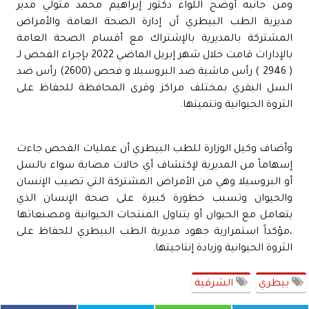
ومن جانبه أوضح اللواء دكتور إبراهيم محمد متولي مدير
مديرية الطب البيطري أن إدارة الصحة العامة والأمراض
المشتركة بالمديرية بالإشتراك مع أقسام الصحة العامة
بالإدارات قامت خلال شهر إبريل الماضي 2022 بإجراء الفحص لـ
( 2946 ) رأس ماشية ضد البروسيلا و فحص (2600) رأس ضد
السل البقري بمختلف مراكز وقرى المحافظة للحفاظ على
الثروة الحيوانية وتنميتها.
وأضاف وكيل الوزارة للطب البيطري أن عمليات الفحص جاءت
إسهاماً من المديرية لإكتشاف أي حالات مصابة سواء بالسل
أو البروسيلا وهي من الأمراض المشتركة التي تصيب الإنسان
والحيوان وتسبب خطورة كبيرة على صحة الإنسان الذي
يتعامل مع الحيوان أو يتناول المنتجات الحيوانية ومصنعاتها
،مؤكداً استمرارية جهود مديرية الطب البيطري للحفاظ على
الثروة الحيوانية وزيادة إنتاجيتها.
بيطري
الشرقية