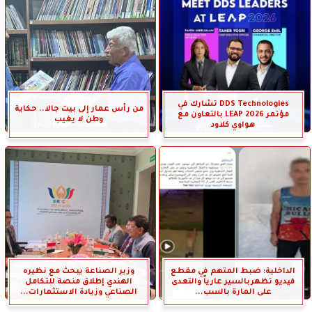
DDS Technologies تشارك في
من رأس عمار إلى بيت جالا.. حكاية
مؤتمر LEAP 2026 بالتعاون مع
وطن لا يغيب
هواوي كلاود
الداخلية: ضبط المتهم في مقطع
وزير الصناعة يبحث مع نظيره
فيديو تظهربالسير عارياً والتعدى
الهندي إطلاق منصة للتكامل
على المارة بالسب...
الصناعي وزيادة الاستثمارات...