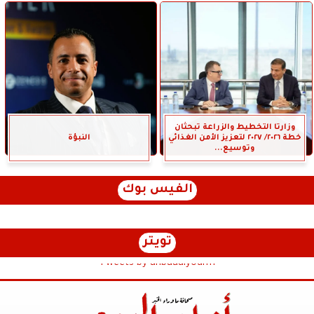
وزارتا التخطيط والزراعة تبحثان
خطة ٢٠٢٦/ ٢٠٢٧ لتعزيز الأمن الغذائي
النبؤة
وتوسيع...
الفيس بوك
تويتر
Tweets by anbaaalyoum1