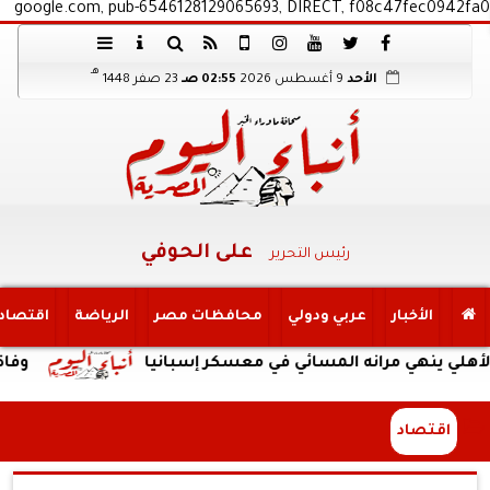
google.com, pub-6546128129065693, DIRECT, f08c47fec0942fa0
هـ
الأحد
9 أغسطس 2026
02:55 صـ
23 صفر 1448
على الحوفي
رئيس التحرير
الأخبار
عربي ودولي
محافظات مصر
الرياضة
اقتصاد
هي مرانه المسائي في معسكر إسبانيا
وفاة والد ليوني
اقتصاد