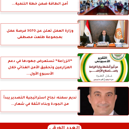
أمن الطاقة ضمن خطة التنمية...
وزارة العمل تعلن عن 3070 فرصة عمل
بمجموعة طلعت مصطفى
”الزراعة” تستعرض جهودها في دعم
المزارعين وتحقيق الأمن الغذائي خلال
الأسبوع الأول...
نديم سمنه: نجاح استراتيجية التصدير يبدأ
من الجودة وبناء الثقة في شعار...
العدد الورقي