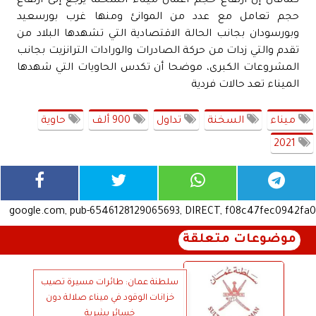
كماقال إن ارتفاع حجم أعمال ميناء السخنة يرجع إلى ارتفاع
حجم تعامل مع عدد من الموانئ ومنها غرب بورسعيد
وبورسودان بجانب الحالة الاقتصادية التي تشهدها البلاد من
تقدم والتي زدات من حركة الصادرات والورادات الترانزيت بجانب
المشروعات الكبرى، موضحا أن تكدس الحاويات التي شهدها
الميناء تعد حالات فردية
ميناء
السخنة
تداول
900 ألف
حاوية
2021
google.com, pub-6546128129065693, DIRECT, f08c47fec0942fa0
موضوعات متعلقة
سلطنة عمان: طائرات مسيرة تصيب
خزانات الوقود في ميناء صلالة دون
خسائر بشرية