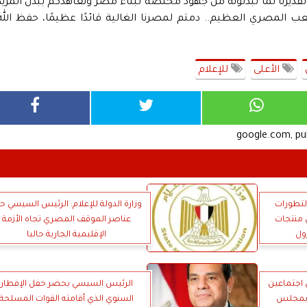
ديرنا لما تبذلونه من جهود مخلصة لبناء مصر ونعاهدكم ببذل المزيد
 المصري العظيم.. دمتم لمصرنا الغالية قائدًا عظيمًا، حفظ الله
الأعلى
للإعلام
google.com, p
تطورات
وزارة الدولة للإعلام: الرئيس السيسي ح
 منتجات
عناصر الموقف المصري تجاه الأزمة
ول
الإقليمية الجارية حاليا
 اجتماعين
الرئيس السيسي يحضر حفل الإفطار
ار بمجلس
السنوي الذي أقامته القوات المسلحة