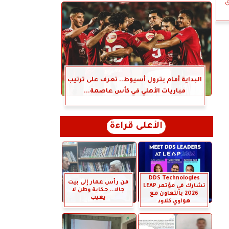
ي
البداية أمام بترول أسيوط.. تعرف على ترتيب
مباريات الأهلي في كأس عاصمة...
الأعلى قراءة
DDS Technologies
من رأس عمار إلى بيت
تشارك في مؤتمر LEAP
جالا.. حكاية وطن لا
2026 بالتعاون مع
يغيب
هواوي كلاود