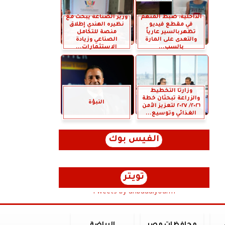
الداخلية: ضبط المتهم
وزير الصناعة يبحث مع
في مقطع فيديو
نظيره الهندي إطلاق
تظهربالسير عارياً
منصة للتكامل
والتعدى على المارة
الصناعي وزيادة
بالسب...
الاستثمارات...
وزارتا التخطيط
والزراعة تبحثان خطة
النبؤة
٢٠٢٦/ ٢٠٢٧ لتعزيز الأمن
الغذائي وتوسيع...
الفيس بوك
تويتر
Tweets by anbaaalyoum1