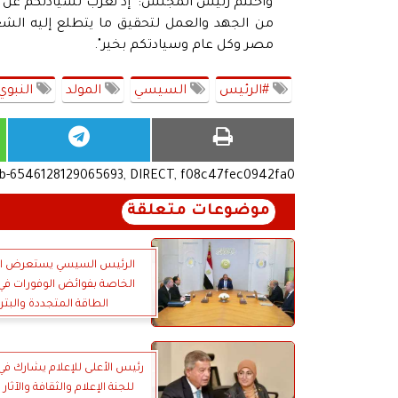
واختتم رئيس المجلس: "إذ نعرب لسيادتكم عن تق
من الجهد والعمل لتحقيق ما يتطلع إليه الشعب
مصر وكل عام وسيادتكم بخير".
#الرئيس
السيسي
المولد
النبوي
ub-6546128129065693, DIRECT, f08c47fec0942fa0
موضوعات متعلقة
الرئيس السيسي يستعرض ال
الخاصة بفوائض الوفورات في
الطاقة المتجددة والبتر
رئيس الأعلى للإعلام يشارك في
للجنة الإعلام والثقافة والآث