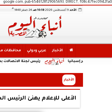
google.com, pub-6546128129065693, DIRECT, f08c47fec0942fa0
هـ
الأحد
9 أغسطس 2026
10:18 صـ
24 صفر 1448
الأخبار
عربي ودولي
محافظات م
 معسكر إسبانيا
رئيس لجنة الاتصالات بمجلس الن
الأخبار
الأعلى للإعلام يهنئ الرئيس ا