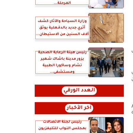
المرحلة...
وزارة السياحة والآثار: كشف
أثري جديد بالدقهلية يوثق
آلاف السنين من الاستيطان...
رئيس هيئة الرعاية الصحية
يزور مدينة باشاك شهير
تشام وساكورا الطبية
ومستشفى...
العدد الورقي
آخر الأخبار
رئيس لجنة الاتصالات
بمجلس النواب للتليفزيون